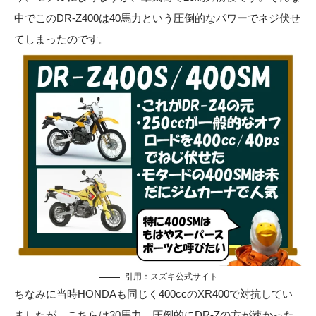
中でこのDR-Z400は40馬力という圧倒的なパワーでネジ伏せ
てしまったのです。
引用：
スズキ公式サイト
ちなみに当時HONDAも同じく400ccのXR400で対抗してい
ましたが、こちらは30馬力。圧倒的にDR-Zの方が速かった