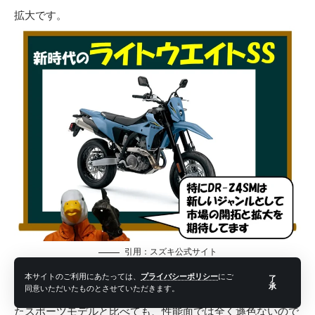
拡大です。
引用：
スズキ公式サイト
1980年代からずっと、スポーツバイクといえばフルカウルの
本サイトのご利用にあたっては、
プライバシーポリシー
にご
了
承
同意いただいたものとさせていただきます。
バイクのイメージでした。でもこのDR-Z4SMは、こういっ
たスポーツモデルと比べても、性能面では全く遜色ないので