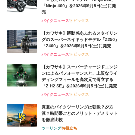
「Ninja 400」を2026年9月5日(土)に発
売
バイクニュース
トピックス
【カワサキ】躍動感あふれるスタイリン
グのスーパーネイキッドモデル「Z250」
「Z400」を2026年9月5日(土)に発売
バイクニュース
トピックス
【カワサキ】スーパーチャージドエンジ
ンによるパフォーマンスと、上質なライ
ディングフィールを高次元で両立する
「Z H2 SE」を2026年9月5日(土)に発売
バイクニュース
トピックス
真夏のバイクツーリングは朝派？夕方
派？時間帯ごとのメリット・デメリット
を徹底比較
ツーリング
お役立ち