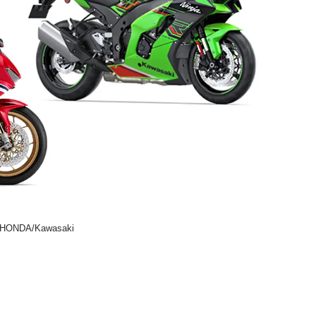
HONDA
/
Kawasaki