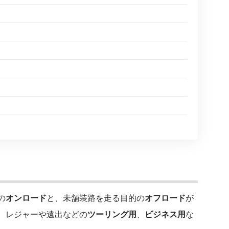
の
オンロード
と、未舗装路を走る目的の
オフロード
が
、レジャーや遠出などの
ツーリング用
、
ビジネス用
な