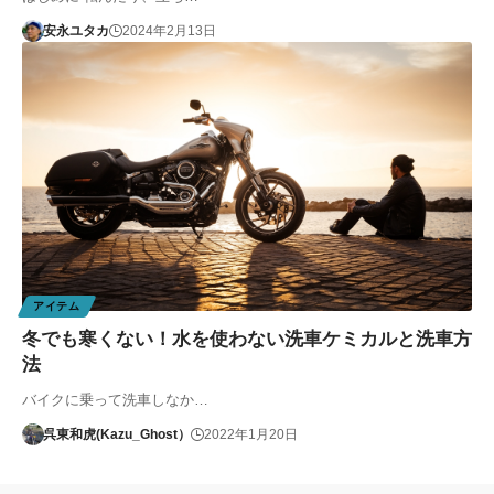
安永ユタカ
2024年2月13日
アイテム
冬でも寒くない！水を使わない洗車ケミカルと洗車方
法
バイクに乗って洗車しなか…
呉東和虎(Kazu_Ghost）
2022年1月20日