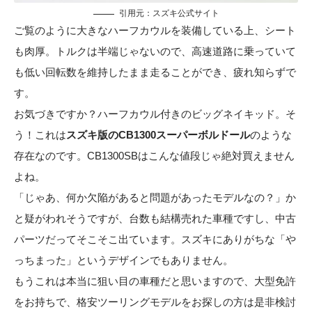
引用元：
スズキ公式サイト
ご覧のように大きなハーフカウルを装備している上、シート
も肉厚。トルクは半端じゃないので、高速道路に乗っていて
も低い回転数を維持したまま走ることができ、疲れ知らずで
す。
お気づきですか？ハーフカウル付きのビッグネイキッド。そ
う！これは
スズキ版のCB1300スーパーボルドール
のような
存在なのです。CB1300SBはこんな値段じゃ絶対買えません
よね。
「じゃあ、何か欠陥があると問題があったモデルなの？」か
と疑がわれそうですが、台数も結構売れた車種ですし、中古
パーツだってそこそこ出ています。スズキにありがちな「や
っちまった」というデザインでもありません。
もうこれは本当に狙い目の車種だと思いますので、大型免許
をお持ちで、格安ツーリングモデルをお探しの方は是非検討