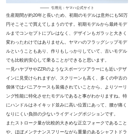
引用元：ヤ
マハ公式サイト
生産期間が約20年と長いため、初期のモデルは意外にも50万
円そこそこで買えてしまうのです。初期モデルから最終モデ
ルまでコンセプトにブレはなく、デザインもガラッと大きく
変わったわけではありません。ヤマハのフラッグシップモデ
ルということもあり、作りもしっかりしていて、古いモデル
でも比較的安心して乗ることができると思います。
一見ハヤブサやZZRのようなスポーツツアラーにも近いデザ
インに見受けられますが、スクリーンも高く、多くの中古の
個体ではパニアケースも装備されていことから、よりツーリ
ング性能に特化させたモデルであると事がわかりますね。特
にハンドルはネイキッド並みに高い位置にあって、腰が痛く
なりにくい負担の少ないライディングポジションです。
またストローク量が比較的大きめな正立フォークであること
や、ほぼメンテナンスフリーながら重量のあるシャフトドラ