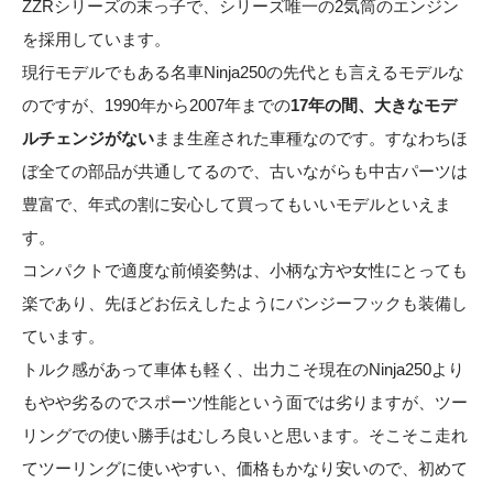
ZZRシリーズの末っ子で、シリーズ唯一の2気筒のエンジン
を採用しています。
現行モデルでもある名車Ninja250の先代とも言えるモデルな
のですが、1990年から2007年までの
17年の間、大きなモデ
ルチェンジがない
まま生産された車種なのです。すなわちほ
ぼ全ての部品が共通してるので、古いながらも中古パーツは
豊富で、年式の割に安心して買ってもいいモデルといえま
す。
コンパクトで適度な前傾姿勢は、小柄な方や女性にとっても
楽であり、先ほどお伝えしたようにバンジーフックも装備し
ています。
トルク感があって車体も軽く、出力こそ現在のNinja250より
もやや劣るのでスポーツ性能という面では劣りますが、ツー
リングでの使い勝手はむしろ良いと思います。そこそこ走れ
てツーリングに使いやすい、価格もかなり安いので、初めて