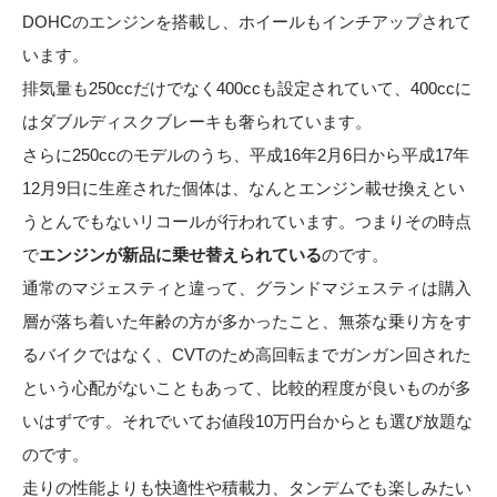
DOHCのエンジンを搭載し、ホイールもインチアップされて
います。
排気量も250ccだけでなく400ccも設定されていて、400ccに
はダブルディスクブレーキも奢られています。
さらに250ccのモデルのうち、平成16年2月6日から平成17年
12月9日に生産された個体は、なんとエンジン載せ換えとい
うとんでもないリコールが行われています。つまりその時点
で
エンジンが新品に乗せ替えられている
のです。
通常のマジェスティと違って、グランドマジェスティは購入
層が落ち着いた年齢の方が多かったこと、無茶な乗り方をす
るバイクではなく、CVTのため高回転までガンガン回された
という心配がないこともあって、比較的程度が良いものが多
いはずです。それでいてお値段10万円台からとも選び放題な
のです。
走りの性能よりも快適性や積載力、タンデムでも楽しみたい