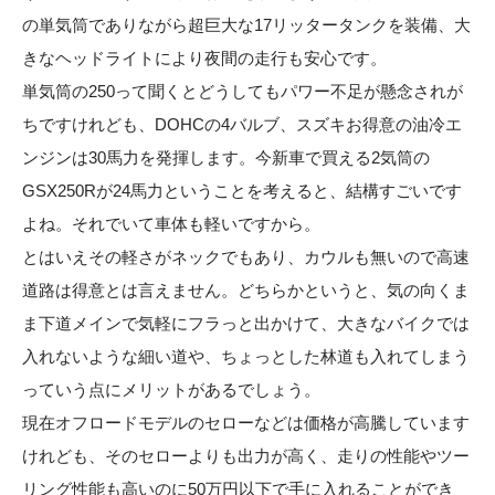
の単気筒でありながら超巨大な17リッタータンクを装備、大
きなヘッドライトにより夜間の走行も安心です。
単気筒の250って聞くとどうしてもパワー不足が懸念されが
ちですけれども、DOHCの4バルブ、スズキお得意の油冷エ
ンジンは30馬力を発揮します。今新車で買える2気筒の
GSX250Rが24馬力ということを考えると、結構すごいです
よね。それでいて車体も軽いですから。
とはいえその軽さがネックでもあり、カウルも無いので高速
道路は得意とは言えません。どちらかというと、気の向くま
ま下道メインで気軽にフラっと出かけて、大きなバイクでは
入れないような細い道や、ちょっとした林道も入れてしまう
っていう点にメリットがあるでしょう。
現在オフロードモデルのセローなどは価格が高騰しています
けれども、そのセローよりも出力が高く、走りの性能やツー
リング性能も高いのに50万円以下で手に入れることができ