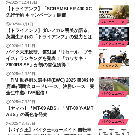
2025年12月18日
【トライアンフ】「SCRAMBLER 400 XC
先行予約 キャンペーン」開催
バイクニュース
2025年8月1日
【トライアンフ】ダレノガレ明美が語る、
英国生まれの「トライアンフ」の魅力とは
バイクニュース
2026年1月14日
バイク未来総研、第51回『リセール・プラ
イス』ランキングを発表！『カワサキ・
Z900RS SE』が初の首位獲得！
トピックス
2025年1月30日
「FIM 世界耐久選手権(EWC) 2025 第3戦 鈴
鹿8時間耐久ロードレース」決勝レース 完
全生中継/LIVE配信！
バイクニュース
2025年7月30日
【ヤマハ】「MT-09 ABS」「MT-09 Y-AMT
ABS」の新色を発売
バイクニュース
2025年3月26日
【バイク王】バイク王×カーメイト 自転車