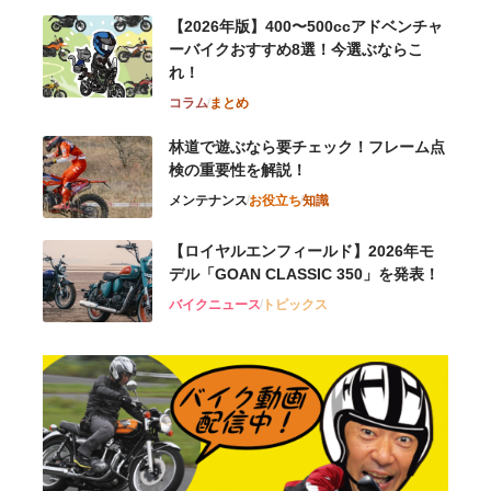
【2026年版】400〜500ccアドベンチャ
ーバイクおすすめ8選！今選ぶならこ
れ！
コラム
まとめ
林道で遊ぶなら要チェック！フレーム点
検の重要性を解説！
メンテナンス
お役立ち
知識
【ロイヤルエンフィールド】2026年モ
デル「GOAN CLASSIC 350」を発表！
バイクニュース
トピックス