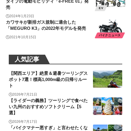
タイプの電動モビリティ「e-FREE 01」発
売
EV
2024年1月23日
カワサキが新排ガス規制に適合した
「MEGURO K3」の2022年モデルを発売
バイクニュース
2021年10月15日
人気記事
【関西エリア】絶景＆避暑ツーリングス
ポット7選！標高1,000m級の日帰りルー
ト
2026年7月21日
【ライダーの義務】ツーリングで食べた
い九州のおすすめソフトクリーム【5
選】
2026年7月17日
「バイクマナー悪すぎ」と言わせたくな