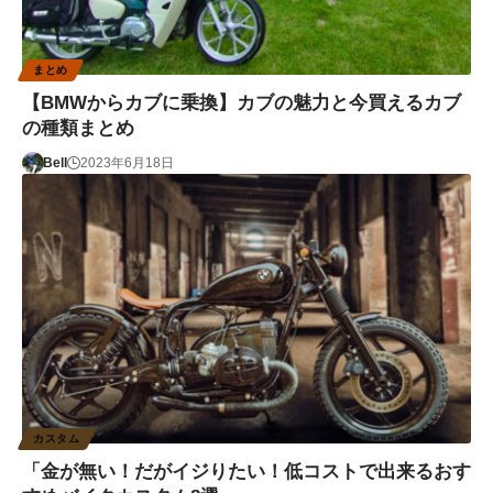
まとめ
【BMWからカブに乗換】カブの魅力と今買えるカブ
の種類まとめ
Bell
2023年6月18日
カスタム
「金が無い！だがイジりたい！低コストで出来るおす