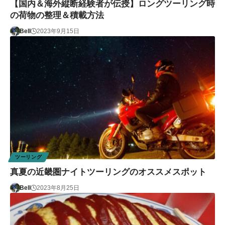
【国内＆海外縦断経験者が伝授】ロングツーリング時
の荷物の整理＆積載方法
Bell
2023年9月15日
ツーリング
真夏の近畿圏ナイトツーリングのオススメスポット
Bell
2023年8月25日