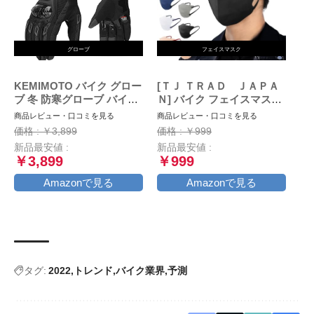
グローブ
フェイスマスク
KEMIMOTO バイク グロー
[ＴＪ ＴＲＡＤ ＪＡＰＡ
ブ 冬 防寒グローブ バイク
Ｎ] バイク フェイスマスク
冬用グローブ オートバイグ
大きめ マスク 日本製 不織
商品レビュー・口コミを見る
商品レビュー・口コミを見る
ローブ 春/秋/冬 スマホ対応
布 (大きめ30枚個包装, ブラ
価格 : ￥3,899
価格 : ￥999
裏起毛 防風 風止め クッシ
ック×ブラック)
新品最安値 :
新品最安値 :
ョン付き 滑り止め ブラッ
￥3,899
￥999
ク L
Amazonで見る
Amazonで見る
タグ:
2022
トレンド
バイク業界
予測