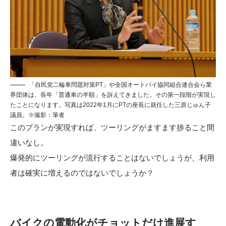
「自民党二輪車問題対策PT」や全国オートバイ協同組合連合会ら業
界団体は、長年「普通車の半額」を訴えてきました。その第一段階が実現し
たことになります。写真は2022年1月にPTの座長に就任した三原じゅん子
議員。※撮影：筆者
このプランが実現すれば、ツーリングがますます捗ること間
違いなし。
爆発的にツーリングが流行することはないでしょうが、利用
者は確実に増えるのではないでしょうか？
バイクの電動化がチョットだけ進展す