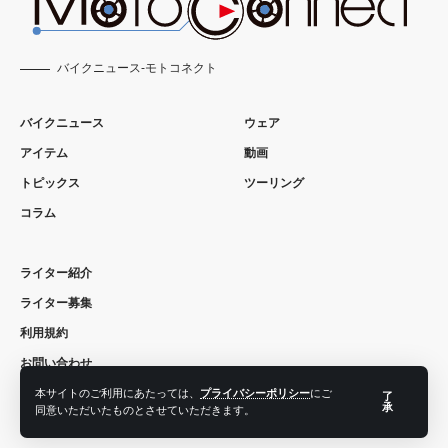
バイクニュース-モトコネクト
バイクニュース
ウェア
アイテム
動画
トピックス
ツーリング
コラム
ライター紹介
ライター募集
利用規約
お問い合わせ
Moto Connectとは？
本サイトのご利用にあたっては、
プライバシーポリシー
にご
了
承
同意いただいたものとさせていただきます。
運営会社