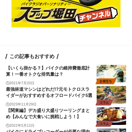
この記事もおすすめ
【いくら掛かる？】バイクの維持費徹底計
算！一番オトクな排気量は？
お役立ち
2021年7月20日
最強林道マシンはどれだ!?元モトクロスラ
イダーがおすすめするオフロードバイク5選
コラム
2023年11月29日
【関東編】デカ盛り大盛りツーリングまと
め【みんなで大食いに挑戦しよう！】
コラム
2022年5月12日
バイクにドライブレコーダーが必要な理由