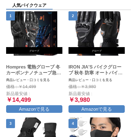
人気バイクウェア
グローブ
グローブ
Hompres 電熱グローブ 冬
IRON JIA'S バイクグロー
カーボンナノチューブ急速
ブ 秋冬 防寒 オートバイ手
発熱 バイク グローブ 大容
袋 冬用 スマホ対応 防水 防
商品レビュー・口コミを見る
商品レビュー・口コミを見る
量バッテリー付 シガーソケ
風 保護手袋 裏起毛 滑り止
価格 : ￥14,499
価格 : ￥3,980
ット給電 バッテリー残量表
め ブラック M
新品最安値 :
新品最安値 :
示 4段階温度調節 スマホ対
￥14,499
￥3,980
応 防寒防風 撥水加工 通勤
通学 作業 男女兼用L
Amazonで見る
Amazonで見る