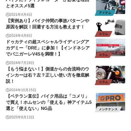
とオススメ5選
アイテム
2021年4月4日
【実例あり】バイク仲間の事故パターンや
原因を解説！回避する方法も教えます！
コラム
2024年4月8日
ドゥカティの超スペシャルライディングア
カデミー「DRE」に参加！【インドネシア
でパニガーレV4Sを満喫！】
コラム
2024年7月19日
【もう悩まない！】側道からの合流時のウ
インカーは右？左？正しい使い方を徹底解
説！
コラム
2024年10月15日
【ベテラン直伝】バイク用品は「コメリ」
で買え！ホムセンの「使える」神アイテム5
選と「使えない」NG品
メンテナンス
2025年9月13日