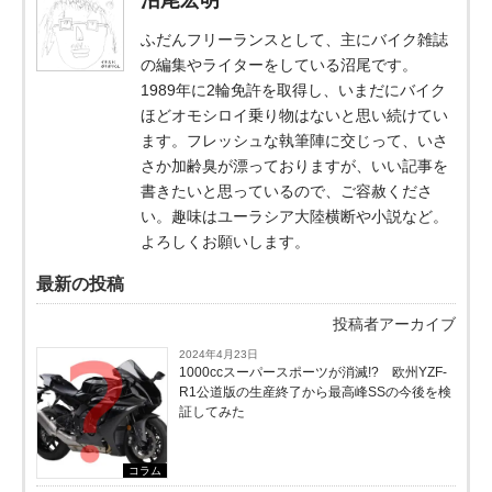
沼尾宏明
ふだんフリーランスとして、主にバイク雑誌
の編集やライターをしている沼尾です。
1989年に2輪免許を取得し、いまだにバイク
ほどオモシロイ乗り物はないと思い続けてい
ます。フレッシュな執筆陣に交じって、いさ
さか加齢臭が漂っておりますが、いい記事を
書きたいと思っているので、ご容赦くださ
い。趣味はユーラシア大陸横断や小説など。
よろしくお願いします。
最新の投稿
投稿者アーカイブ
2024年4月23日
1000ccスーパースポーツが消滅!? 欧州YZF-
R1公道版の生産終了から最高峰SSの今後を検
証してみた
コラム