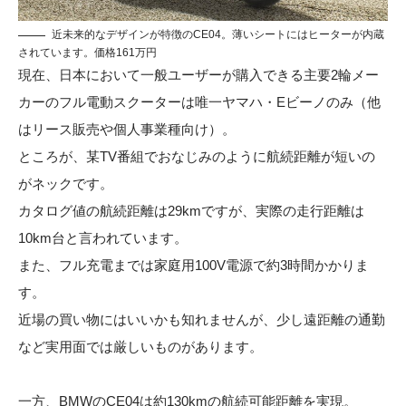
近未来的なデザインが特徴のCE04。薄いシートにはヒーターが内蔵
されています。価格161万円
現在、日本において一般ユーザーが購入できる主要2輪メー
カーのフル電動スクーターは唯一ヤマハ・Eビーノのみ（他
はリース販売や個人事業種向け）。
ところが、某TV番組でおなじみのように航続距離が短いの
がネックです。
カタログ値の航続距離は29kmですが、実際の走行距離は
10km台と言われています。
また、フル充電までは家庭用100V電源で約3時間かかりま
す。
近場の買い物にはいいかも知れませんが、少し遠距離の通勤
など実用面では厳しいものがあります。
一方、BMWのCE04は約130kmの航続可能距離を実現。