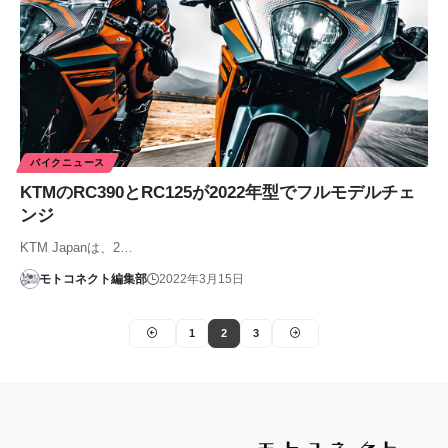
バイクニュース
KTMのRC390とRC125が2022年型でフルモデルチェ
ンジ
KTM Japanは、2…
モトコネクト編集部
2022年3月15日
1
2
3