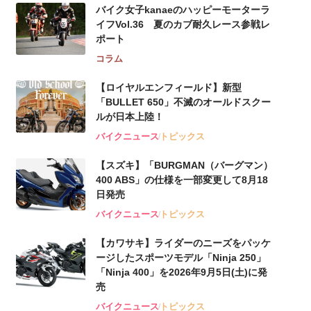
バイク女子kanaeのハッピーモーターラ
イフVol.36 夏のカブ耐久レース参戦レ
ポート
コラム
【ロイヤルエンフィールド】新型
「BULLET 650」不滅のオールドスクー
ルが⽇本上陸！
バイクニュース
トピックス
【スズキ】「BURGMAN（バーグマン）
400 ABS」の仕様を一部変更して8月18
日発売
バイクニュース
トピックス
【カワサキ】ライダーのニーズをパッケ
ージしたスポーツモデル「Ninja 250」
「Ninja 400」を2026年9月5日(土)に発
売
バイクニュース
トピックス