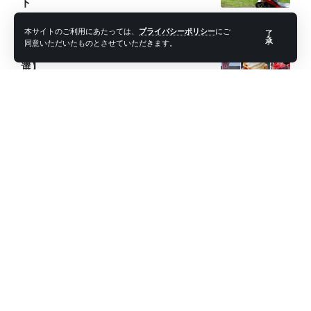
ト
2026年7月21日
本サイトのご利用にあたっては、
プライバシーポリシー
にご
了
【ライダーの義務】ツーリングで食べた
承
同意いただいたものとさせていただきます。
い九州のおすすめソフトクリーム【5
選】
2026年7月17日
「バイクマナー悪すぎ」と言わせたくな
い！昭和の限定解除ライダーが次の世代
に残したい文化
2026年7月11日
バイクで気分転換したいけど行きたい場
所がない…秘密の穴場を見つける方法を
ベテランが伝授
2026年7月19日
ツーリング動画が変わる！ライダー向け
おすすめアクションカメラ5選【2026年
版】
2026年7月14日
【2026年最新】バイク用ハイテク冷却ガ
ジェットまとめ【熱中症対策】