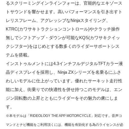
るスクリーミングインラインフォーは、官能的なエキゾース
トサウンドを響かせます。高いパフォーマンスを引き出すト
レリスフレーム、アグレッシブなNinjaスタイリング、
KTRC(カワサキトラクションコントロール)やクラッチ操作
無しでシフトアップ・ダウンが可能なKQS(カワサキクイッ
クシフター)をはじめとする数多くのライダーサポートシス
テムを搭載。
インストゥルメントには4.3インチフルデジタルTFTカラー液
晶ディスプレイを採用し、Ninja ZXシリーズを名乗るにふさ
わしいモデルに仕上がっています。優れたサーキット走行性
能に加え、街乗りでの快適性を併せ持つこのモデルは、エン
ジン回転数の上昇とともにライダーをその魅力の虜にしま
す。
※本モデルは「RIDEOLOGY THE APP MOTORCYCLE」対応です。音声コ
マンドとナビ機能をご利用頂くには、機能を有効化する為のライセンスが必