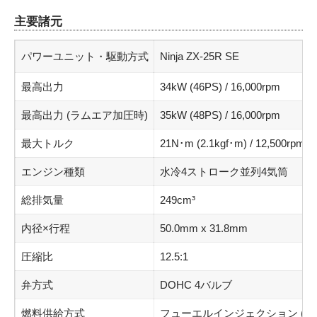
主要諸元
パワーユニット・駆動方式
Ninja ZX-25R SE
最高出力
34kW (46PS) / 16,000rpm
最高出力 (ラムエア加圧時)
35kW (48PS) / 16,000rpm
最大トルク
21N･m (2.1kgf･m) / 12,500rpm
エンジン種類
水冷4ストローク並列4気筒
総排気量
249cm³
内径×行程
50.0mm x 31.8mm
圧縮比
12.5:1
弁方式
DOHC 4バルブ
燃料供給方式
フューエルインジェクション (ø30m