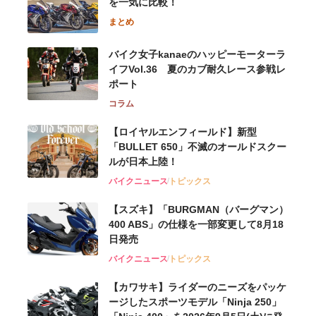
を一気に比較！
まとめ
バイク女子kanaeのハッピーモーターラ
イフVol.36 夏のカブ耐久レース参戦レ
ポート
コラム
【ロイヤルエンフィールド】新型
「BULLET 650」不滅のオールドスクー
ルが⽇本上陸！
バイクニュース
トピックス
【スズキ】「BURGMAN（バーグマン）
400 ABS」の仕様を一部変更して8月18
日発売
バイクニュース
トピックス
【カワサキ】ライダーのニーズをパッケ
ージしたスポーツモデル「Ninja 250」