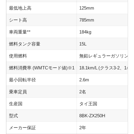
最低地上高
125mm
シート高
785mm
車両重量**
184kg
燃料タンク容量
15L
使用燃料
無鉛レギュラーガソリン
燃料消費率 (WMTCモード値)※1
18.1km/L (クラス3-2、1名
最小回転半径
2.6m
乗車定員
2名
生産国
タイ王国
型式
8BK-ZX250H
メーカー保証
2年