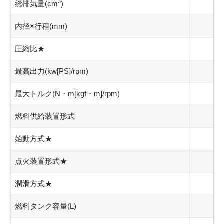
3
総排気量
(cm
)
内径×行程
(mm)
圧縮比
★
最高出力
(kw[PS]/rpm)
最大トルク
(N・m[kgf・m]/rpm)
燃料供給装置形式
始動方式
★
点火装置形式
★
潤滑方式
★
燃料タンク容量
(L)