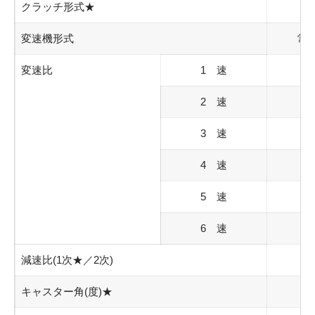
クラッチ形式
★
変速機形式
常
変速比
1 速
2 速
3 速
4 速
5 速
6 速
減速比
(1次★／2次)
キャスター角
(度)★