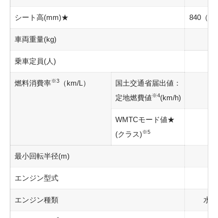
シート高
(mm)★
840（
車両重量
(kg)
乗車定員
(人)
※3
燃料消費率
（km/L）
国土交通省届出値：
※4
定地燃費値
(km/h)
WMTCモード値★
※5
(クラス)
最小回転半径
(m)
エンジン型式
エンジン種類
水冷