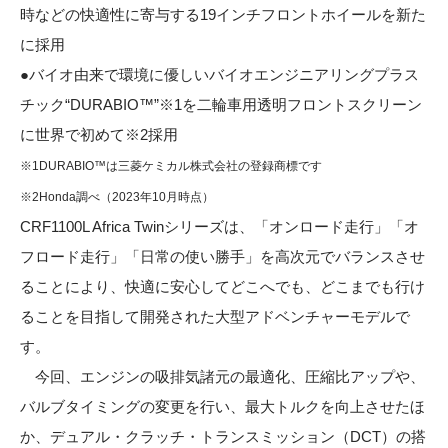
時などの快適性に寄与する19インチフロントホイールを新た
に採用
●バイオ由来で環境に優しいバイオエンジニアリングプラス
チック“DURABIO™”※1を二輪車用透明フロントスクリーン
に世界で初めて※2採用
※1DURABIO™は三菱ケミカル株式会社の登録商標です
※2Honda調べ（2023年10月時点）
CRF1100L Africa Twinシリーズは、「オンロード走行」「オ
フロード走行」「日常の使い勝手」を高次元でバランスさせ
ることにより、快適に安心してどこへでも、どこまでも行け
ることを目指して開発された大型アドベンチャーモデルで
す。
今回、エンジンの吸排気諸元の最適化、圧縮比アップや、
バルブタイミングの変更を行い、最大トルクを向上させたほ
か、デュアル・クラッチ・トランスミッション（DCT）の搭