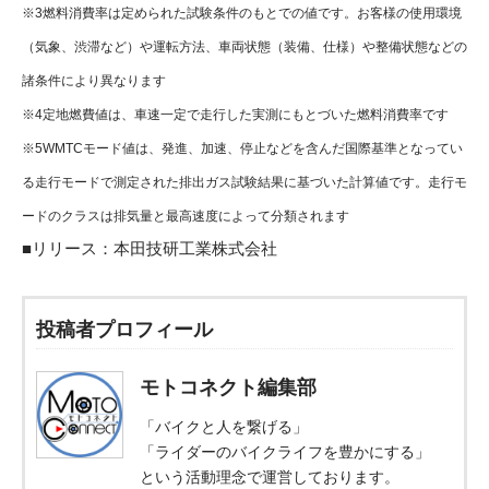
※3燃料消費率は定められた試験条件のもとでの値です。お客様の使用環境
（気象、渋滞など）や運転方法、車両状態（装備、仕様）や整備状態などの
諸条件により異なります
※4定地燃費値は、車速一定で走行した実測にもとづいた燃料消費率です
※5WMTCモード値は、発進、加速、停止などを含んだ国際基準となってい
る走行モードで測定された排出ガス試験結果に基づいた計算値です。走行モ
ードのクラスは排気量と最高速度によって分類されます
■リリース：
本田技研工業株式会社
投稿者プロフィール
モトコネクト編集部
「バイクと人を繋げる」
「ライダーのバイクライフを豊かにする」
という活動理念で運営しております。