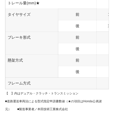
トレール量
(mm)★
タイヤサイズ
前
110
後
150
ブレーキ形式
前
後
懸架方式
前
後
フレーム方式
【 】内はデュアル・クラッチ・トランスミッション
■道路運送車両法による型式指定申請書数値（★の項目はHonda公表諸
元） ■製造事業者／本田技研工業株式会社