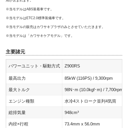
用が含まれます。
※当モデルはABS装着車です。
※当モデルはETC2.0標準装備車です。
※当モデルの販売はカワサキプラザのみとさせていただきます。
※当モデルは「カワサキケアモデル」です。
主要諸元
パワーユニット・駆動方式
Z900RS
最高出力
85kW (116PS) / 9,300rpm
最大トルク
98N･m (10.0kgf･m) / 7,700rpm
エンジン種類
水冷4ストローク並列4気筒
総排気量
948cm³
内径×行程
73.4mm x 56.0mm