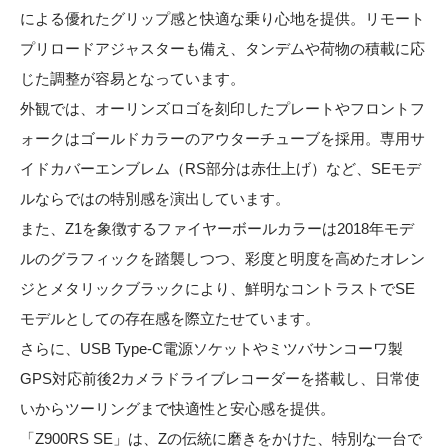
による優れたグリップ感と快適な乗り心地を提供。リモート
プリロードアジャスターも備え、タンデムや荷物の積載に応
じた調整が容易となっています。
外観では、オーリンズロゴを刻印したプレートやフロントフ
ォークはゴールドカラーのアウターチューブを採用。専用サ
イドカバーエンブレム（RS部分は赤仕上げ）など、SEモデ
ルならではの特別感を演出しています。
また、Z1を象徴するファイヤーボールカラーは2018年モデ
ルのグラフィックを踏襲しつつ、彩度と明度を高めたオレン
ジとメタリックブラックにより、鮮明なコントラストでSE
モデルとしての存在感を際立たせています。
さらに、USB Type-C電源ソケットやミツバサンコーワ製
GPS対応前後2カメラドライブレコーダーを搭載し、日常使
いからツーリングまで快適性と安心感を提供。
「Z900RS SE」は、Zの伝統に磨きをかけた、特別な一台で