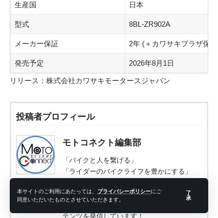
生産国
日本
型式
8BL-ZR902A
メーカー保証
2年 (＋カワサキプラザ保証
発売予定
2026年8月1日
リリース：
株式会社カワサキモータースジャパン
投稿者プロフィール
モトコネクト編集部
「バイクと人を繋げる」
「ライダーのバイクライフを豊かにする」
という活動理念で運営しております。
本サイトのご利用にあたっては、
プライバシーポリシー
にご
バイク用品レビュー、ツーリング、インタビ
了
承
同意いただいたものとさせていただきます。
ューや特集など、様々なバイクに関するコン
テンツを発信しています！