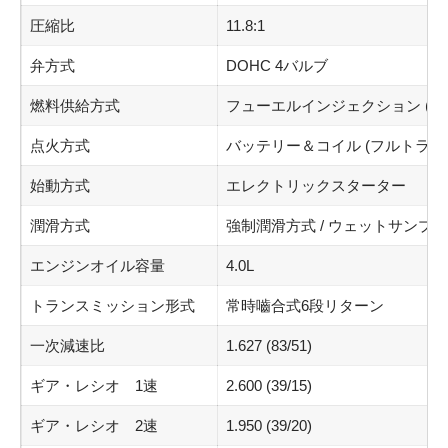
圧縮比
11.8:1
弁方式
DOHC 4バルブ
燃料供給方式
フューエルインジェクション (ø36m
点火方式
バッテリー＆コイル (フルトラン
始動方式
エレクトリックスターター
潤滑方式
強制潤滑方式 / ウェットサンプ
エンジンオイル容量
4.0L
トランスミッション形式
常時嚙合式6段リターン
一次減速比
1.627 (83/51)
ギア・レシオ 1速
2.600 (39/15)
ギア・レシオ 2速
1.950 (39/20)