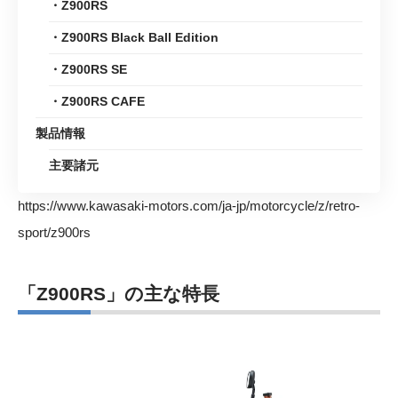
・Z900RS
・Z900RS Black Ball Edition
・Z900RS SE
・Z900RS CAFE
製品情報
主要諸元
https://www.kawasaki-motors.com/ja-jp/motorcycle/z/retro-
sport/z900rs
「Z900RS」の主な特長