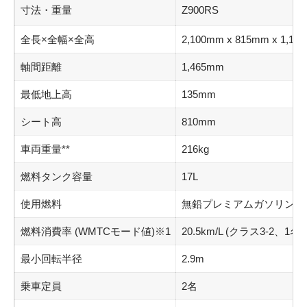
寸法・重量
Z900RS
全長×全幅×全高
2,100mm x 815mm x 1,13
軸間距離
1,465mm
最低地上高
135mm
シート高
810mm
車両重量**
216kg
燃料タンク容量
17L
使用燃料
無鉛プレミアムガソリン
燃料消費率 (WMTCモード値)※1
20.5km/L (クラス3-2、1
最小回転半径
2.9m
乗車定員
2名