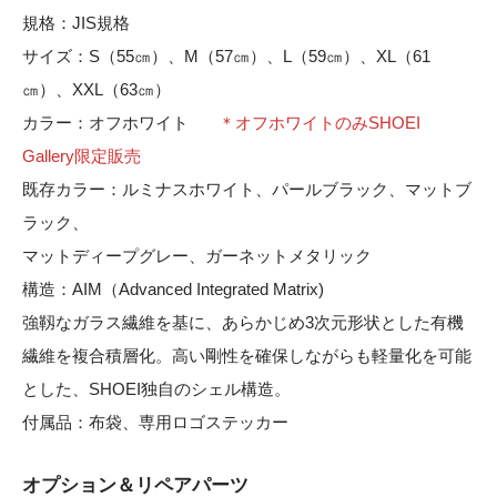
規格：JIS規格
サイズ：S（55㎝）、M（57㎝）、L（59㎝）、XL（61
㎝）、XXL（63㎝）
カラー：オフホワイト
＊オフホワイトのみSHOEI
Gallery限定販売
既存カラー：ルミナスホワイト、パールブラック、マットブ
ラック、
マットディープグレー、ガーネットメタリック
構造：AIM（Advanced Integrated Matrix)
強靱なガラス繊維を基に、あらかじめ3次元形状とした有機
繊維を複合積層化。高い剛性を確保しながらも軽量化を可能
とした、SHOEI独自のシェル構造。
付属品：布袋、専用ロゴステッカー
オプション＆リペアパーツ