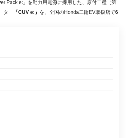
ower Pack e:」を動力用電源に採用した、原付二種（第
ーター
「CUV e:」
を、全国のHonda二輪EV取扱店で
6