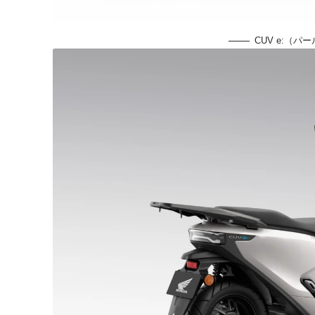
CUV e:（