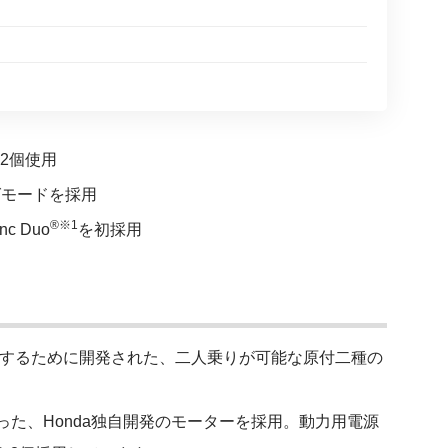
）
:を2個使用
グモードを採用
®※1
c Duo
を初採用
現するために開発された、二人乗りが可能な原付二種の
た、Honda独自開発のモーターを採用。動力用電源