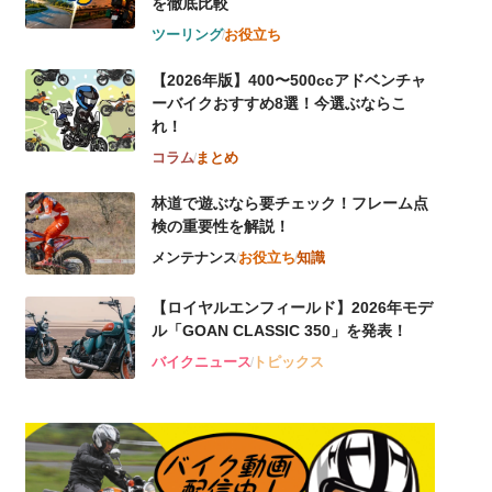
を徹底比較
ツーリング
お役立ち
【2026年版】400〜500ccアドベンチャ
ーバイクおすすめ8選！今選ぶならこ
れ！
コラム
まとめ
林道で遊ぶなら要チェック！フレーム点
検の重要性を解説！
メンテナンス
お役立ち
知識
【ロイヤルエンフィールド】2026年モデ
ル「GOAN CLASSIC 350」を発表！
バイクニュース
トピックス