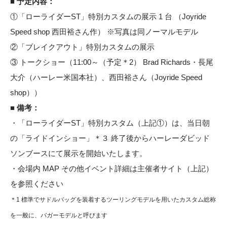
■ 予定内容：
①「ローライダーST」特別カスタムの展示 1 台 （Joyride
Speed shop 西田裕さん作） ※写真は同ノーマルモデル
②「ブレイクアウト」特別カスタムの展示
③ トークショー（11:00～（予定＊2） Brad Richards・長尾
大介（ハーレー米国本社）、西田裕さん（Joyride Speed
shop））
■ 備考：
・「ローライダーST」特別カスタム（上記①）は、当日朝
の「ライドインショー」＊３ 終了後からハーレーダビッド
ソンブースにて展示を開始いたします。
・会場内 MAP その他イベント詳細は主催者サイト（上記）
を参照ください
＊1 標準でサドルバッグを装着するツーリングモデルを用いたカスタム総称
を一般に、バガーモデルと呼びます