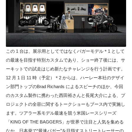
この 1 台は、展示用としてではなくバガーモデル＊1 として
の最速を目指す特別カスタムであり、ショー終了後には、サ
ーキットでの試走はじめ新たなチャレンジを行う計画です。
12 月 1 日 11 時（予定）＊2 からは、ハーレー本社のデザイ
ン部門トップのBrad Richards によるスピーチのほか、今回
のカスタム製作に携わった西田裕さんと長尾大介による、プ
ロジェクトの全容に関するトークショーもブース内で実施し
ます。ツアラー系モデル最速を競う米国レースシリーズ
「KING OF THE BAGGERS」が世界で注目と人気を集める
なか、日本発で“最速バガー”を目指すストリートレーサーの