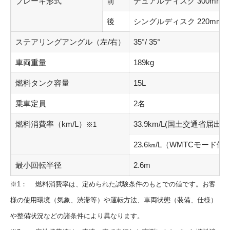
ブレーキ形式
前
デュアルディスク 300mm (
後
シングルディスク 220mm (
ステアリングアングル（左/右）
35°/ 35°
車両重量
189kg
燃料タンク容量
15L
乗車定員
2名
燃料消費率（km/L）
33.9km/L(国土交通省届出
※1
23.6㎞/L（WMTCモード
最小回転半径
2.6m
※1： 燃料消費率は、定められた試験条件のもとでの値です。お客
様の使用環境（気象、渋滞等）や運転方法、車両状態（装備、仕様）
や整備状況などの諸条件により異なります。