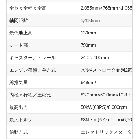
全長ｘ全幅ｘ全高
2,055mm×765mm×1,065m
軸間距離
1,410mm
最低地上高
130mm
シート高
790mm
キャスター／トレール
24.0°/ 100mm
エンジン種類／弁方式
水冷4ストローク並列2気筒/D
総排気量
649cm³
内径ｘ行程／圧縮比
83.0mm×60.0mm/10.8：1
最高出力
50kW(68PS)/8,000rpm
最大トルク
63N・m(6.4kgf・m)/6,700r
始動方式
エレクトリックスターター