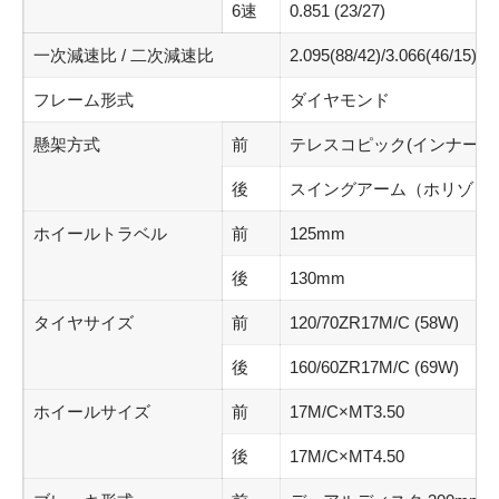
6速
0.851 (23/27)
一次減速比 / 二次減速比
2.095(88/42)/3.066(46/15)
フレーム形式
ダイヤモンド
懸架方式
前
テレスコピック(インナーチュ
後
スイングアーム（ホリゾン
ホイールトラベル
前
125mm
後
130mm
タイヤサイズ
前
120/70ZR17M/C (58W)
後
160/60ZR17M/C (69W)
ホイールサイズ
前
17M/C×MT3.50
後
17M/C×MT4.50