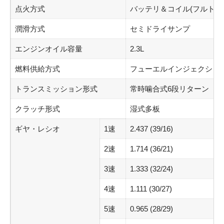
点火方式
バッテリ＆コイル(フルトラ
潤滑方式
セミドライサンプ
エンジンオイル容量
2.3L
燃料供給方式
フューエルインジェクショ
トランスミッション形式
常時噛合式6段リターン
クラッチ形式
湿式多板
ギヤ・レシオ
1速
2.437 (39/16)
2速
1.714 (36/21)
3速
1.333 (32/24)
4速
1.111 (30/27)
5速
0.965 (28/29)