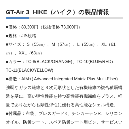
GT-Air 3 HIKE（ハイク）の製品情報
■価格：80,300円（税抜価格 73,000円）
■規格：JIS規格
■サイズ： S（55㎝）、M（57㎝）、L（59㎝）、XL（61
㎝）、XXL（63㎝）
■カラー：TC-8(BLACK/ORANGE)、TC-10(BLUE/RED)、
TC-11(BLACK/YELLOW)
■構造：AIM+( Advanced Integrated Matrix Plus Multi-Fiber)
強靱なガラス繊維と３次元形状とした有機繊維の複合積層構
造を基に、高い弾性性能を持つ高性能有機繊維をプラス、軽
量でありながらも剛性弾性に優れる高性能なシェル構造。
■付属品：布袋、ブレスガードK、チンカーテンR、シリコン
オイル、防曇シート、スペア防曇シート用ピン、サービスツ