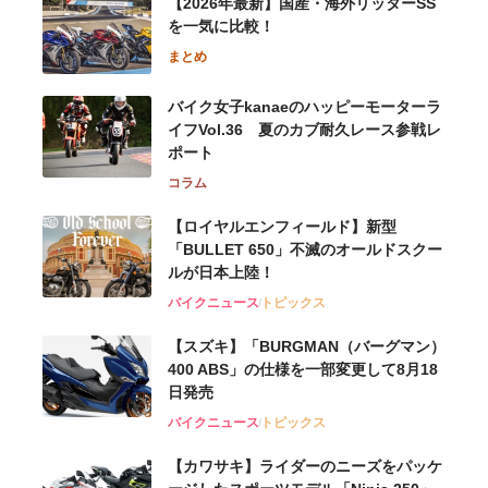
【2026年最新】国産・海外リッターSS
を一気に比較！
まとめ
バイク女子kanaeのハッピーモーターラ
イフVol.36 夏のカブ耐久レース参戦レ
ポート
コラム
【ロイヤルエンフィールド】新型
「BULLET 650」不滅のオールドスクー
ルが⽇本上陸！
バイクニュース
トピックス
【スズキ】「BURGMAN（バーグマン）
400 ABS」の仕様を一部変更して8月18
日発売
バイクニュース
トピックス
【カワサキ】ライダーのニーズをパッケ