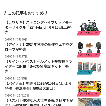
この記事もおすすめ
【カワサキ】ストロングハイブリッドモー
ターサイクル「Z7 Hybrid」6月15日(土)発
売
バイクニュース
2024年3月19日
【デイトナ】2024年秋冬の新作ウェアやグ
ローブが発売
バイクニュース
2024年8月27日
【サイン・ハウス】ヘルメット複数持ちラ
イダーに朗報「B+COM 増設キット」発
売！
アイテム
2023年10月5日
【バイク王】初売り2025が1月4日(土)より
開催 特選車合計500台大放出！
バイクニュース
2024年12月26日
【ベスパ】優雅な氷の世界を表現 巳年を記
念した特別限定モデル「ベスパ 946