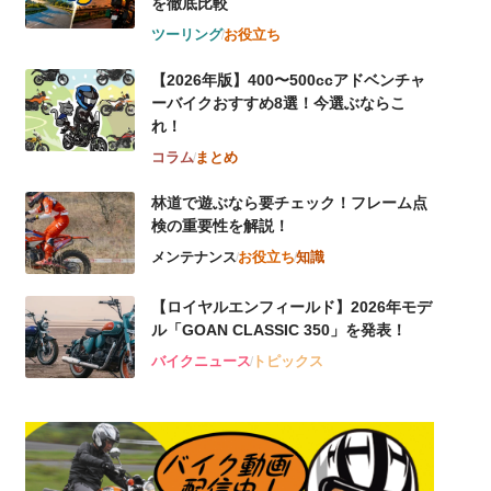
を徹底比較
ツーリング
お役立ち
【2026年版】400〜500ccアドベンチャ
ーバイクおすすめ8選！今選ぶならこ
れ！
コラム
まとめ
林道で遊ぶなら要チェック！フレーム点
検の重要性を解説！
メンテナンス
お役立ち
知識
【ロイヤルエンフィールド】2026年モデ
ル「GOAN CLASSIC 350」を発表！
バイクニュース
トピックス