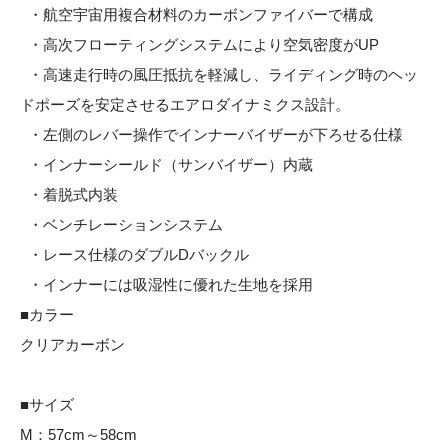
・航空宇宙用複合材料のカーボンファイバーで構成
・高次フローティングシステムにより空気密度がUP
・高速走行時の風圧抵抗を軽減し、ライディング時のヘッ
ドポーズを安定させるエアロダイナミクス設計。
・左側のレバー操作でインナーバイザーが下ろせる仕様
・インナーシールド（サンバイザー）内蔵
・着脱式内装
・ベンチレーションシステム
・レース仕様のダブルDバックル
・インナーには吸湿性に優れた生地を採用
■カラー
クリアカーボン
■サイズ
M：57cm～58cm