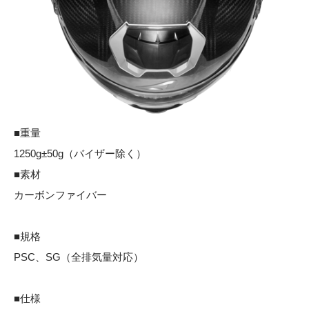
■重量
1250g±50g（バイザー除く）
■素材
カーボンファイバー
■規格
PSC、SG（全排気量対応）
■仕様