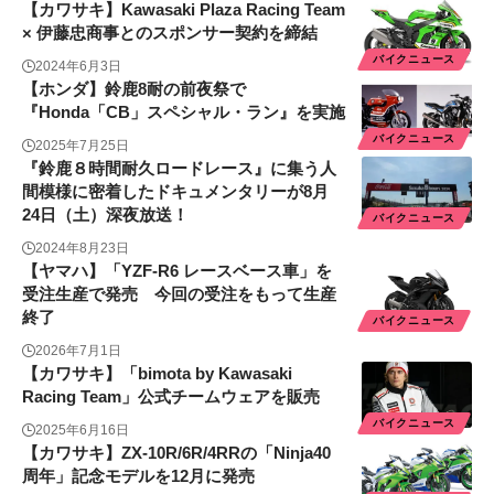
【カワサキ】Kawasaki Plaza Racing Team
× 伊藤忠商事とのスポンサー契約を締結
バイクニュース
2024年6月3日
【ホンダ】鈴鹿8耐の前夜祭で
『Honda「CB」スペシャル・ラン』を実施
バイクニュース
2025年7月25日
『鈴鹿８時間耐久ロードレース』に集う人
間模様に密着したドキュメンタリーが8月
24日（土）深夜放送！
バイクニュース
2024年8月23日
【ヤマハ】「YZF-R6 レースベース車」を
受注生産で発売 今回の受注をもって生産
終了
バイクニュース
2026年7月1日
【カワサキ】「bimota by Kawasaki
Racing Team」公式チームウェアを販売
バイクニュース
2025年6月16日
【カワサキ】ZX-10R/6R/4RRの「Ninja40
周年」記念モデルを12月に発売