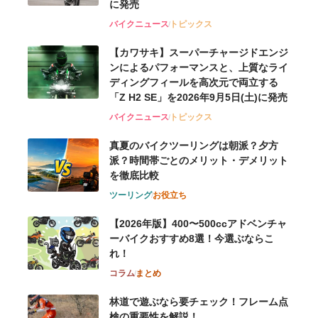
に発売
バイクニュース
トピックス
【カワサキ】スーパーチャージドエンジ
ンによるパフォーマンスと、上質なライ
ディングフィールを高次元で両立する
「Z H2 SE」を2026年9月5日(土)に発売
バイクニュース
トピックス
真夏のバイクツーリングは朝派？夕方
派？時間帯ごとのメリット・デメリット
を徹底比較
ツーリング
お役立ち
【2026年版】400〜500ccアドベンチャ
ーバイクおすすめ8選！今選ぶならこ
れ！
コラム
まとめ
林道で遊ぶなら要チェック！フレーム点
検の重要性を解説！