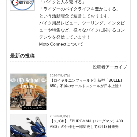
「バイクと人を繋げる」
「ライダーのバイクライフを豊かにする」
という活動理念で運営しております。
バイク用品レビュー、ツーリング、インタビ
ューや特集など、様々なバイクに関するコン
テンツを発信しています！
Moto Connectについて
最新の投稿
投稿者アーカイブ
2026年8月7日
【ロイヤルエンフィールド】新型「BULLET
650」不滅のオールドスクールが⽇本上陸！
バイクニュース
2026年8月5日
【スズキ】「BURGMAN（バーグマン）400
ABS」の仕様を一部変更して8月18日発売