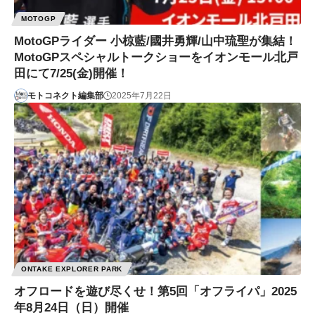
MOTOGP
MotoGPライダー 小椋藍/國井勇輝/山中琉聖が集結！
MotoGPスペシャルトークショーをイオンモール北戸
田にて7/25(金)開催！
モトコネクト編集部
2025年7月22日
ONTAKE EXPLORER PARK
オフロードを遊び尽くせ！第5回「オフライパ」2025
年8月24日（日）開催