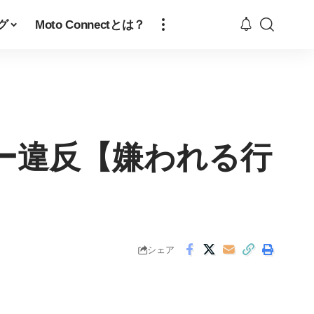
グ
Moto Connectとは？
ー違反【嫌われる行
シェア