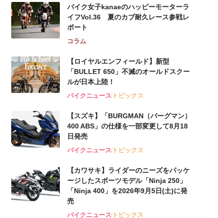
バイク女子kanaeのハッピーモーターラ
イフVol.36 夏のカブ耐久レース参戦レ
ポート
コラム
【ロイヤルエンフィールド】新型
「BULLET 650」不滅のオールドスクー
ルが⽇本上陸！
バイクニュース
トピックス
【スズキ】「BURGMAN（バーグマン）
400 ABS」の仕様を一部変更して8月18
日発売
バイクニュース
トピックス
【カワサキ】ライダーのニーズをパッケ
ージしたスポーツモデル「Ninja 250」
「Ninja 400」を2026年9月5日(土)に発
売
バイクニュース
トピックス