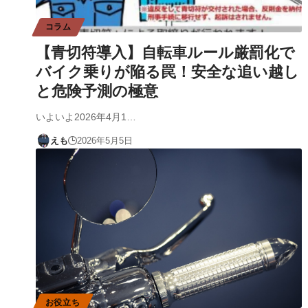
コラム
【青切符導入】自転車ルール厳罰化で
バイク乗りが陥る罠！安全な追い越し
と危険予測の極意
いよいよ2026年4月1…
えも
2026年5月5日
お役立ち