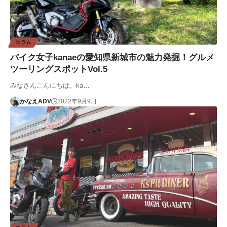
コラム
バイク女子kanaeの愛知県新城市の魅力発掘！グルメ
ツーリングスポットVol.5
みなさんこんにちは。ka…
かなえADV
2022年9月9日