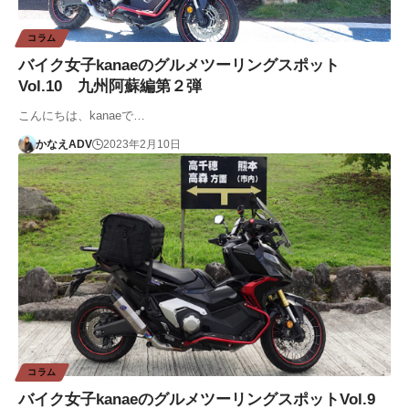
コラム
バイク女子kanaeのグルメツーリングスポット
Vol.10 九州阿蘇編第２弾
こんにちは、kanaeで…
かなえADV
2023年2月10日
コラム
バイク女子kanaeのグルメツーリングスポットVol.9