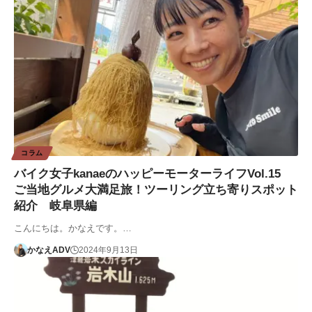
コラム
バイク女子kanaeのハッピーモーターライフVol.15
ご当地グルメ大満足旅！ツーリング立ち寄りスポット
紹介 岐阜県編
こんにちは。かなえです。…
かなえADV
2024年9月13日