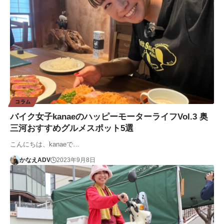
コラム
バイク女子kanaeのハッピーモーターライフVol.3 奥
三河おすすめグルメスポット5選
こんにちは、kanaeで…
かなえADV
2023年9月8日