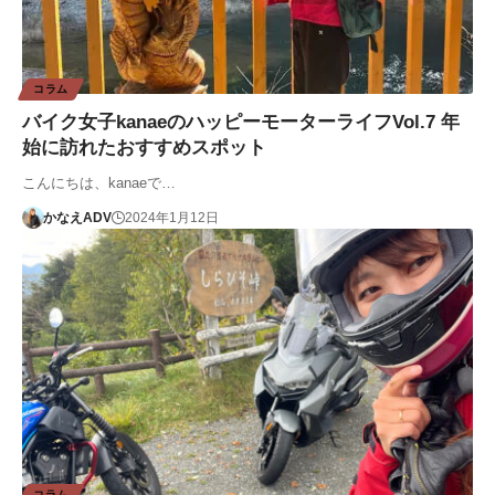
コラム
バイク女子kanaeのハッピーモーターライフVol.7 年
始に訪れたおすすめスポット
こんにちは、kanaeで…
かなえADV
2024年1月12日
コラム