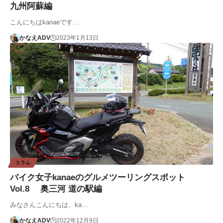
九州阿蘇編
こんにちはkanaeです…
かなえADV
2023年1月13日
コラム
バイク女子kanaeのグルメツーリングスポット
Vol.8 奥三河 道の駅編
みなさんこんにちは、ka…
かなえADV
2022年12月9日