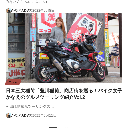
みなさんこんにちは。ka…
かなえADV
2022年7月8日
コラム
日本三大稲荷「豊川稲荷」商店街を巡る！バイク女子
かなえのグルメツーリング紹介Vol.2
今回は愛知県ツーリングの…
かなえADV
2022年3月11日