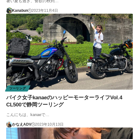
暑い夏も過ぎ、食欲の秋到…
Kanabun
2023年11月4日
ツーリング
バイク女子kanaeのハッピーモーターライフVol.4
CL500で静岡ツーリング
こんにちは、kanaeで…
かなえADV
2023年10月13日