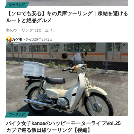
ツーリング
【ソロでも安心】冬の兵庫ツーリング｜凍結を避ける
ルートと絶品グルメ
冬のツーリングでは、走り…
カゲモト
2026年2月1日
ツーリング
バイク女子kanaeのハッピーモーターライフVol.25
カブで巡る飯田線ツーリング【後編】