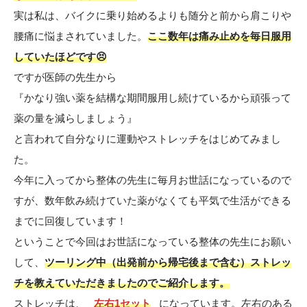
実は私は、バイクに乗り始めるよりも随分と前から肩こりや
腰痛に悩まされていました。
ここ数年は痛み止めを毎日服用
していたほどです😣
ですが医師の先生から
『かなり強い薬を結構な期間服用し続けているから頑張って
薬の量を減らしましょう』
と言われて自分なりに運動やストレッチをはじめてみまし
た。
今年に入ってから整体の先生に毎月お世話になっているので
すが、数年飲み続けていた薬がなくても平気で生活ができる
までに回復しています！
ということで今回はお世話になっている整体の先生にお願い
して、
ツーリング中（出発前から帰宅後まで含む）ストレッ
チを教えていただきましたのでご紹介します。
ストレッチは、
左右1セット
になっています。左右のある