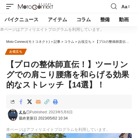
Aa
バイクニュース
アイテム
コラム
整備
動画
本ページはアフィリエイトプログラムを利用しています。
Moto Connect(モトコネクト)
>
記事
>
コラム
>
お役立ち
>
【プロの整体師直伝！】ツーリングでの肩こり腰痛を和らげる効果的なストレッチ【14選】！
お役立ち
【プロの整体師直伝！】ツーリン
グでの肩こり腰痛を和らげる効果
的なストレッチ【14選】！
えも
Published: 2023年5月6日
最終更新日 2023/05/02 10:34
本ページはアフィリエイトプログラムを利用しています。