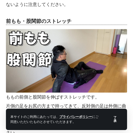
ないように注意してください。
前もも・股関節のストレッチ
ももの前側と股関節を伸ばすストレッチです。
片側の足をお尻の方まで持ってきて、反対側の足は外側に曲
げておきます。
本サイトのご利用にあたっては、
プライバシーポリシー
にご
了
承
同意いただいたものとさせていただきます。
上半身を後ろに倒しながらももの前側を伸ばしていってくだ
さい。