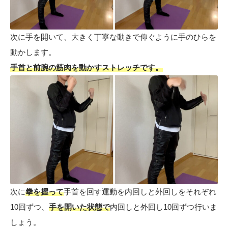
次に手を開いて、大きく丁寧な動きで仰ぐように手のひらを
動かします。
手首と前腕の筋肉を動かすストレッチです。
次に
拳を握って
手首を回す運動を内回しと外回しをそれぞれ
10回ずつ、
手を開いた状態で
内回しと外回し10回ずつ行いま
しょう。