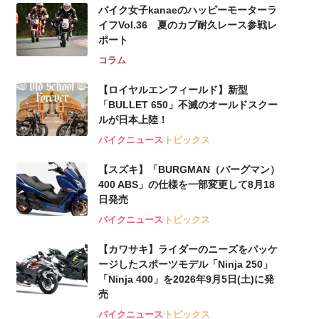
バイク女子kanaeのハッピーモーターラ
イフVol.36 夏のカブ耐久レース参戦レ
ポート
コラム
【ロイヤルエンフィールド】新型
「BULLET 650」不滅のオールドスクー
ルが⽇本上陸！
バイクニュース
トピックス
【スズキ】「BURGMAN（バーグマン）
400 ABS」の仕様を一部変更して8月18
日発売
バイクニュース
トピックス
【カワサキ】ライダーのニーズをパッケ
ージしたスポーツモデル「Ninja 250」
「Ninja 400」を2026年9月5日(土)に発
売
バイクニュース
トピックス