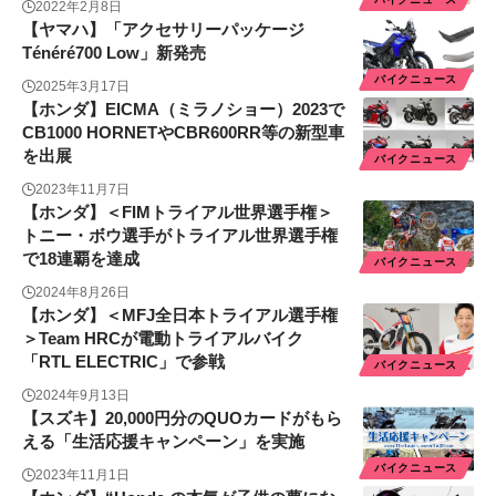
2022年2月8日
【ヤマハ】「アクセサリーパッケージ
Ténéré700 Low」新発売
バイクニュース
2025年3月17日
【ホンダ】EICMA（ミラノショー）2023で
CB1000 HORNETやCBR600RR等の新型車
を出展
バイクニュース
2023年11月7日
【ホンダ】＜FIMトライアル世界選手権＞
トニー・ボウ選手がトライアル世界選手権
で18連覇を達成
バイクニュース
2024年8月26日
【ホンダ】＜MFJ全日本トライアル選手権
＞Team HRCが電動トライアルバイク
「RTL ELECTRIC」で参戦
バイクニュース
2024年9月13日
【スズキ】20,000円分のQUOカードがもら
える「生活応援キャンペーン」を実施
バイクニュース
2023年11月1日