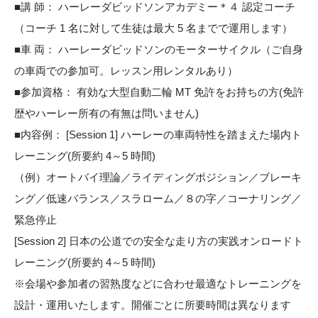
■講 師： ハーレーダビッドソンアカデミー＊４ 認定コーチ
（コーチ 1 名に対して生徒は最大 5 名までで運用します）
■車 両： ハーレーダビッドソンのモーターサイクル（ご自身
の車両での参加可。レッスン用レンタルあり）
■参加資格： 有効な大型自動二輪 MT 免許をお持ちの方(免許
歴やハーレー所有の有無は問いません)
■内容例： [Session 1] ハーレーの車両特性を踏まえた場内ト
レーニング(所要約 4～5 時間)
（例）オートバイ理論／ライディングポジション／ブレーキ
ング／低速バランス／スラローム／８の字／コーナリング／
緊急停止
[Session 2] 日本の公道での安全な走り方の実践オンロードト
レーニング(所要約 4～5 時間)
※会場や参加者の習熟度などに合わせ最適なトレーニングを
設計・運用いたします。開催ごとに所要時間は異なります