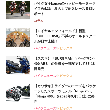
バイク女子kanaeのハッピーモーターラ
イフVol.36 夏のカブ耐久レース参戦レ
ポート
コラム
【ロイヤルエンフィールド】新型
「BULLET 650」不滅のオールドスクー
ルが⽇本上陸！
バイクニュース
トピックス
【スズキ】「BURGMAN（バーグマン）
400 ABS」の仕様を一部変更して8月18
日発売
バイクニュース
トピックス
【カワサキ】ライダーのニーズをパッケ
ージしたスポーツモデル「Ninja 250」
「Ninja 400」を2026年9月5日(土)に発
売
バイクニュース
トピックス