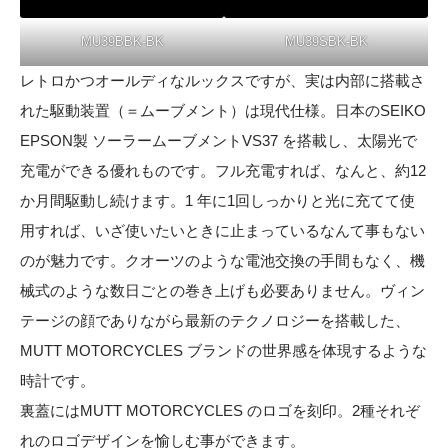
MU39BBK-BK
MU39SBK-BK
レトロかつオールディなルックスですが、実は内部に搭載さ
れた駆動装置（＝ムーブメント）は現代仕様。日本のSEIKO
EPSON製 ソーラームーブメントVS37 を搭載し、太陽光で
充電ができる優れものです。フル充電すれば、なんと、約12
か月間駆動し続けます。1 年に1回しっかりと光に充てて使
用すれば、いざ使いたいときに止まっているなんて事もない
のが魅力です。クオーツのような電池交換の手間もなく、機
械式のような数日ごとの巻き上げも必要ありません。ヴィン
テージの顔でありながら最新のテクノロジーを搭載した、
MUTT MOTORCYCLES ブランドの世界感を体現するような
時計です。
裏蓋にはMUTT MOTORCYCLES のロゴを刻印。2種それぞ
れのロゴデザインを愉しむ事ができます。