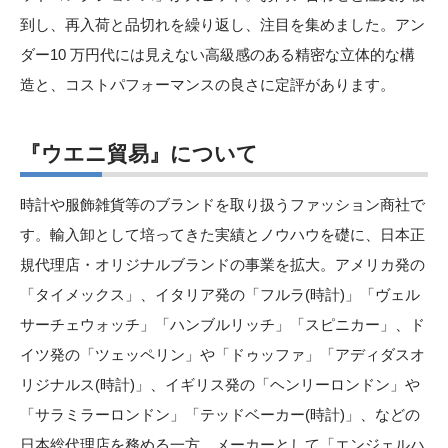
到し、再入荷と品切れを繰り返し、注目を集めました。アン
ダー10 万円代には見えない高級感のある精密な立体的な構
造と、コストパフォーマンスの良さに定評があります。
『ウエニ貿易』について
時計や服飾雑貨等のブランドを取り扱うファッション商社で
す。輸入卸として培ってきた実績とノウハウを礎に、日本正
規代理店・オリジナルブランドの事業を拡大。アメリカ発の
「タイメックス」、イタリア発の「フルラ(時計)」「ヴェル
サーチェウォッチ」「ハンブルリッチ」「スピニカー」、ド
イツ発の「ツェッペリン」や「ドゥッファ」「アディダスオ
リジナルス(時計)」、イギリス発の「ヘンリーロンドン」や
「サラミラーロンドン」「テッドベーカー(時計)」、などの
日本総代理店を務める一方、メーカーとして「エンジェルハ