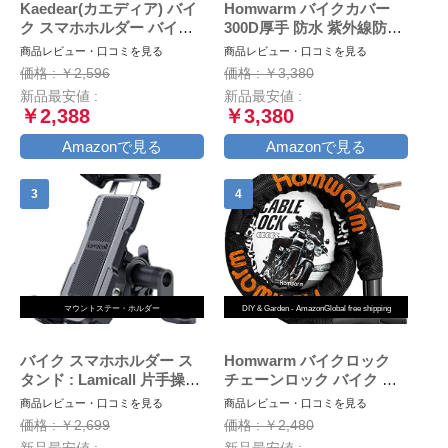
Kaedear(カエディア) バイ
Homwarm バイクカバー
ク スマホホルダー バイク
300D厚手 防水 紫外線防止
用スマホホルダー 携帯ホル
盗難防止 収納バッグ付き
商品レビュー・口コミを見る
商品レビュー・口コミを見る
ダー 振動吸収 マウント 対
(XXL, ブラック)
価格 : ￥2,596
価格 : ￥3,380
応 スマホ スタンド アルミ
新品最安値 :
新品最安値 :
製 マウント ハンドル ミラ
￥2,388
￥3,380
ー 原付 オートバイ 自転車
クイックホールド KDR-
Amazonで見る
Amazonで見る
M11C (Black)
マウントステー・ホルダー
DIY & Garden - AmazonGlobal free shipping
バイク スマホホルダー ス
Homwarm バイクロック
タンド : Lamicall 片手操作
チェーンロック バイク 自
オートバイ ワンタッチ ス
転車 ワイヤーロック φ(直
商品レビュー・口コミを見る
商品レビュー・口コミを見る
マートフォンホルダー, ミ
径)22mm×1200ｍｍ 頑丈
価格 : ￥2,699
価格 : ￥2,480
ラーマウント付き,バイク用
盗難防止 鍵3本セット (ブ