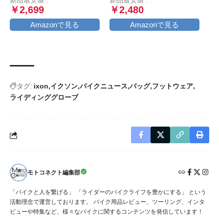
新品最安値 :
新品最安値 :
携帯ホルダー,原付 スマホ
ラック)
￥2,699
￥2,480
ホルダー, motorcycle
phone mount, 360度回転,
Amazonで見る
Amazonで見る
振動吸収, iPhone15 15Plus
15pro 15pro max,iphone
14/13/12/11/8/7/6 plus pro
max
タグ:
ixon
イクソン
バイクニュース
バッグ
フットウェア
ライディンググローブ
モトコネクト編集部
「バイクと人を繋げる」 「ライダーのバイクライフを豊かにする」 という
活動理念で運営しております。 バイク用品レビュー、ツーリング、インタ
ビューや特集など、様々なバイクに関するコンテンツを発信しています！