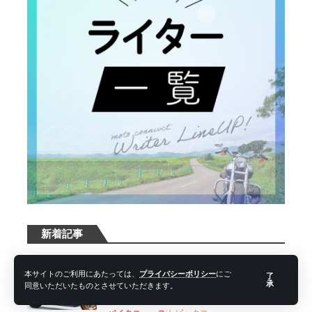
新着記事
【スズキ】「BURGMAN（バーグマン）
本サイトのご利用にあたっては、
プライバシーポリシー
にご
了
400 ABS」の仕様を一部変更して8月18
承
同意いただいたものとさせていただきます。
日発売