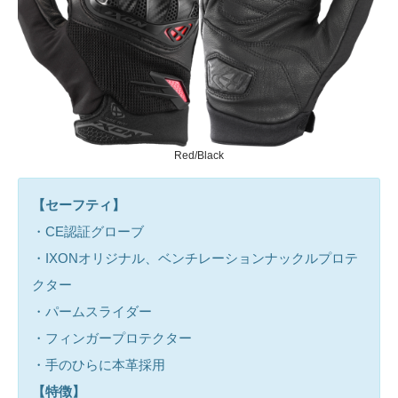
Red/Black
【セーフティ】
・CE認証グローブ
・IXONオリジナル、ベンチレーションナックルプロテ
クター
・パームスライダー
・フィンガープロテクター
・手のひらに本革採用
【特徴】