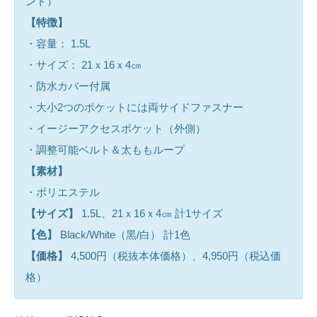
ント）
【特徴】
・容量： 1.5L
・サイズ： 21ｘ16ｘ4㎝
・防水カバー付属
・大小2つのポケットには両サイドファスナー
・イージーアクセスポケット（外側）
・調整可能ベルト＆太ももループ
【素材】
・ポリエステル
【サイズ】
1.5L、21ｘ16ｘ4㎝ 計1サイズ
【色】
Black/White（黒/白） 計1色
【価格】
4,500円（税抜本体価格）、4,950円（税込価
格）