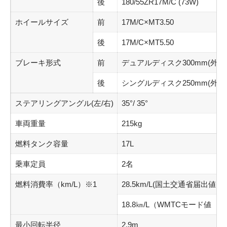
後
180/55ZR17M/C (73W)
ホイールサイズ
前
17M/C×MT3.50
後
17M/C×MT5.50
ブレーキ形式
前
デュアルディスク300mm(外径
後
シングルディスク250mm(外径
ステアリングアングル(左/右)
35°/ 35°
車両重量
215kg
燃料タンク容量
17L
乗車定員
2名
燃料消費率（km/L）※1
28.5km/L(国土交通省届出値：
18.8㎞/L（WMTCモード値 
最小回転半径
2.9m