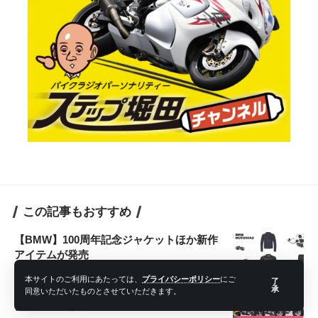
この記事もおすすめ
【BMW】100周年記念ジャケットほか新作
アイテムが発売
アイテム
2023年5月23日
本サイトのご利用にあたっては、
プライバシーポリシー
にご
了
【ホンダ】2024年型モンキー125はチェッ
承
同意いただいたものとさせていただきます。
ク柄シートが復活！