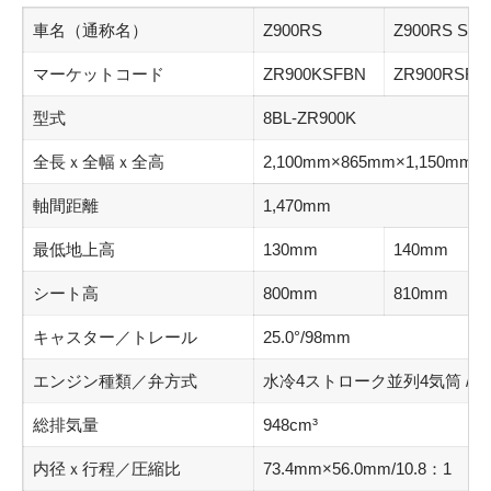
車名（通称名）
Z900RS
Z900RS SE
マーケットコード
ZR900KSFBN
ZR900RSFN
型式
8BL-ZR900K
全長ｘ全幅ｘ全高
2,100mm×865mm×1,150mm
軸間距離
1,470mm
最低地上高
130mm
140mm
シート高
800mm
810mm
キャスター／トレール
25.0°/98mm
エンジン種類／弁方式
水冷4ストローク並列4気筒 / D
総排気量
948cm³
内径ｘ行程／圧縮比
73.4mm×56.0mm/10.8：1