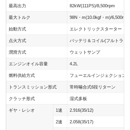
最高出力
82kW(111PS)/8,500rpm
最大トルク
98N・m(10.0kgf・m)/6,500rpm
始動方式
エレクトリックスターター
点火方式
バッテリ＆コイル(フルトラン
潤滑方式
ウェットサンプ
エンジンオイル容量
4.2L
燃料供給方式
フューエルインジェクション
トランスミッション形式
常時噛合式6段リターン
クラッチ形式
湿式多板
ギヤ・レシオ
1速
2.916(35/12)
2速
2.058(35/17)