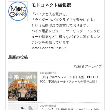
モトコネクト編集部
「バイクと人を繋げる」
「ライダーのバイクライフを豊かにする」
という活動理念で運営しております。
バイク用品レビュー、ツーリング、インタビ
ューや特集など、様々なバイクに関するコン
テンツを発信しています！
Moto Connectについて
最新の投稿
投稿者アーカイブ
2026年8月7日
【ロイヤルエンフィールド】新型「BULLET
650」不滅のオールドスクールが⽇本上陸！
バイクニュース
2026年8月5日
【スズキ】「BURGMAN（バーグマン）400