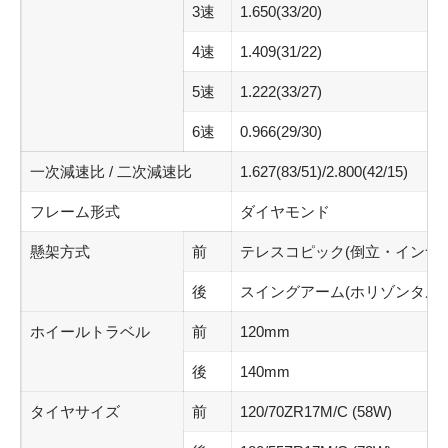
3速
1.650(33/20)
4速
1.409(31/22)
5速
1.222(33/27)
6速
0.966(29/30)
一次減速比 / 二次減速比
1.627(83/51)/2.800(42/15)
フレーム形式
ダイヤモンド
懸架方式
前
テレスコピック(倒立・インナー
後
スイングアーム(ホリゾンタル
ホイールトラベル
前
120mm
後
140mm
タイヤサイズ
前
120/70ZR17M/C (58W)