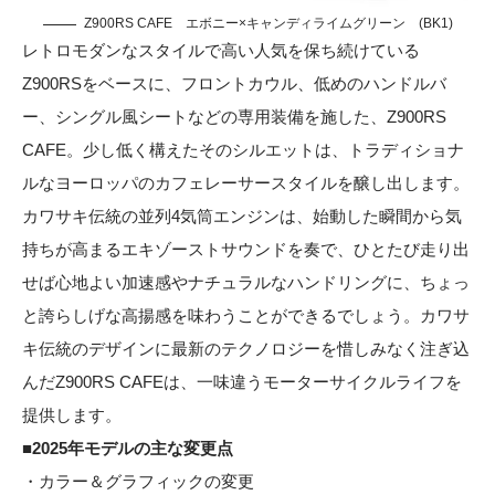
Z900RS CAFE エボニー×キャンディライムグリーン (BK1)
レトロモダンなスタイルで高い人気を保ち続けている
Z900RSをベースに、フロントカウル、低めのハンドルバ
ー、シングル風シートなどの専用装備を施した、Z900RS
CAFE。少し低く構えたそのシルエットは、トラディショナ
ルなヨーロッパのカフェレーサースタイルを醸し出します。
カワサキ伝統の並列4気筒エンジンは、始動した瞬間から気
持ちが高まるエキゾーストサウンドを奏で、ひとたび走り出
せば心地よい加速感やナチュラルなハンドリングに、ちょっ
と誇らしげな高揚感を味わうことができるでしょう。カワサ
キ伝統のデザインに最新のテクノロジーを惜しみなく注ぎ込
んだZ900RS CAFEは、一味違うモーターサイクルライフを
提供します。
■2025年モデルの主な変更点
・カラー＆グラフィックの変更