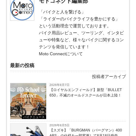
モトコネクト編集部
「バイクと人を繋げる」
「ライダーのバイクライフを豊かにする」
という活動理念で運営しております。
バイク用品レビュー、ツーリング、インタビ
ューや特集など、様々なバイクに関するコン
テンツを発信しています！
Moto Connectについて
最新の投稿
投稿者アーカイブ
2026年8月7日
【ロイヤルエンフィールド】新型「BULLET
650」不滅のオールドスクールが⽇本上陸！
バイクニュース
2026年8月5日
【スズキ】「BURGMAN（バーグマン）400
ABS」の仕様を一部変更して8月18日発売