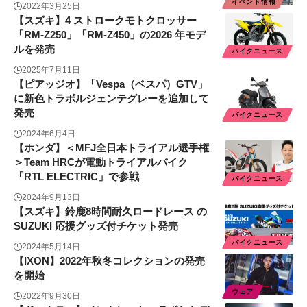
イベント情報
2022年3月25日
【スズキ】4 ストロークモトクロッサー
「RM-Z250」「RM-Z450」の2026 年モデ
ルを発売
バイクニュース
2025年7月11日
【ピアッジオ】「Vespa（ベスパ）GTV」
に新色トラボルジェンテグレーを追加して
発売
バイクニュース
2024年6月4日
【ホンダ】＜MFJ全日本トライアル選手権
＞Team HRCが電動トライアルバイク
「RTL ELECTRIC」で参戦
バイクニュース
2024年9月13日
【スズキ】鈴鹿8時間耐久ロードレース の
SUZUKI 応援グッズ付チケット発売
バイクニュース
2024年5月14日
【IXON】2022年秋冬コレクションの発売
を開始
ウェア
2022年9月30日