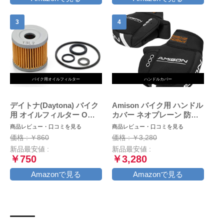
バイク用オイルフィルター
ハンドルカバー
デイトナ(Daytona) バイク
Amison バイク用 ハンドル
用 オイルフィルター Oリ
カバー ネオプレーン 防寒
ング ドレンワッシャー ア
防水 防風 ハンドルウォー
商品レビュー・口コミを見る
商品レビュー・口コミを見る
ドレスV125/G/S 等 オイル
マー 保温 反射コーティン
価格 : ￥860
価格 : ￥3,280
交換パーフェクトセット
グ付き
新品最安値 :
新品最安値 :
18058 通しNo:S-36
￥750
￥3,280
Amazonで見る
Amazonで見る