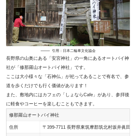
引用：
日本二輪車文化協会
長野県の山奥にある「安宮神社」の一角にあるオートバイ神
社が「修那羅山オートバイ神社」です。
ここは大小様々な「石神仏」が祀ってあることで有名で、参
道を歩くだけでも行く価値があります！
また、敷地内にはカフェの「しょならCafe」があり、参拝後
に軽食やコーヒーを楽しむこともできます。
修那羅山オートバイ神社
住所
〒399-7711 長野県東筑摩郡筑北村坂井眞田115