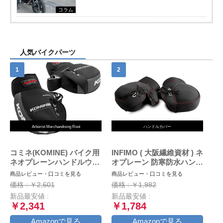
コラム
人気バイクパーツ
Arborist Merchandising Root
ハンドルカバー
コミネ(KOMINE) バイク用
INFIMO ( 大阪繊維資材 ) ネ
ネオプレーンハンドルウォ
オプレーン 防寒防水ハンド
ーマー/ハンドルカバー ブ
ルカバー ブラック WNHC-
商品レビュー・口コミを見る
商品レビュー・口コミを見る
ラック/グレー フリー AK-
03
価格 : ￥2,601
価格 : ￥1,982
021 345
新品最安値 :
新品最安値 :
￥2,341
￥1,784
Amazonで見る
Amazonで見る