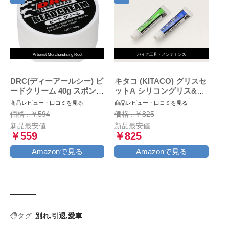
Arborist Merchandising Root
バイク工具・メンテナンス
DRC(ディーアールシー) ビ
キタコ (KITACO) グリスセ
ードクリーム 40g スポンジ
ットA シリコングリス&ブ
付属
レーキバッドグリス 各1本
商品レビュー・口コミを見る
商品レビュー・口コミを見る
AZ969-001
価格 : ￥594
価格 : ￥825
新品最安値 :
新品最安値 :
￥559
￥825
Amazonで見る
Amazonで見る
タグ:
別れ
引退
愛車