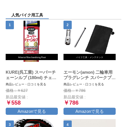
人気バイク用工具
Arborist Merchandising Root
バイク工具・メンテナンス
KURE(呉工業) スーパーチ
エーモン(amon) 二輪車用
ェーンルブ (180ml) チェー
プラグレンチ スパークプラ
ン専用プレミアム潤滑剤 [
グレンチ バイク用
商品レビュー・口コミを見る
商品レビュー・口コミを見る
品番 ] 1068 [HTRC2.1]
(16mm・18mm・21mmに
価格 : ￥627
価格 : ￥786
対応) 収納袋付 8844
新品最安値 :
新品最安値 :
￥558
￥786
Amazonで見る
Amazonで見る