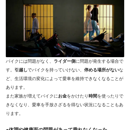
バイクには問題がなく、
ライダー側
に問題が発生する場合で
す。
引越し
でバイクを持っていけない、
停める場所がない
な
ど、生活環境の変化によって愛車を維持できなくなることが
あります。
また家族が増えてバイクに
お金
をかけたり
時間
を使ったりで
きなくなり、愛車を手放さざるを得ない状況になることもあ
ります。
●体調や健康面の問題があって乗れなくなった