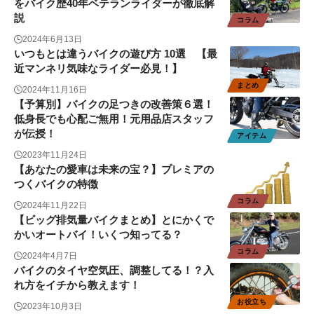
をバイク歴40年ベテランライダーが徹底解
説
コラム
2024年6月13日
いつもとは違うバイクの遊び方 10選 【最
近マンネリ気味なライダー必見！】
まとめ
2024年11月16日
【予算別】バイクの足つきの改善策６選！
低身長でも心配ご無用！元用品店スタッフ
が伝授！
アイテム
2023年11月24日
【あなたの愛車は未来の宝？】プレミアの
つくバイクの特徴
コラム
2024年11月22日
【ビッグ排気量バイクまとめ】とにかくで
かいオートバイ！いくつ知ってる？
コラム
2024年4月7日
バイクのタイヤ空気圧、調整してる！？入
れ方をイチから教えます！
お役立ち
2023年10月3日