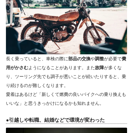
長く乗っていると、車検の際に
部品の交換
や
調整
が必要で
費
用がかさむ
ようになることがあります。また
故障
が多くな
り、ツーリング先でも調子が悪いことが続いたりすると、乗
り続けるのが難しくなります。
愛着はあるけど「新しくて燃費の良いバイクへの乗り換えも
いいな」と思うきっかけになるかも知れません。
●引越しや転職、結婚などで環境が変わった