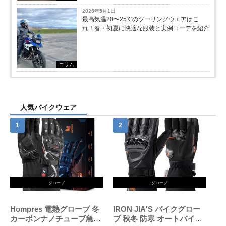
2026年5月1日
最高気温20〜25℃のツーリングウエアはこ
れ！春・初夏に快適な服装と実例コーデを紹介
コラム
人気バイクウェア
グローブ
グローブ
Hompres 電熱グローブ 冬
IRON JIA'S バイクグロー
カーボンナノチューブ急速
ブ 秋冬 防寒 オートバイ手