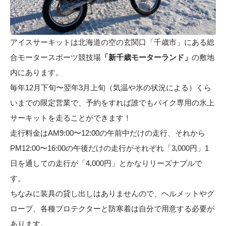
アイスサーキットは北海道の空の玄関口「千歳市」にある総
合モータースポーツ競技場
「
新千歳モーターランド
」
の敷地
内にあります。
毎年12月下旬〜翌年3月上旬（気温や氷の状況による）くら
いまでの限定営業で、予約をすれば誰でもバイク専用の氷上
サーキットを走ることができます！
走行料金はAM9:00〜12:00の午前中だけの走行、それから
PM12:00〜16:00の午後だけの走行がそれぞれ「3,000円」1
日を通しての走行が「4,000円」とかなりリーズナブルで
す。
ちなみに装具の貸し出しはありませんので、ヘルメットやグ
ローブ、各種プロテクターと防寒着は自分で用意する必要が
あります。