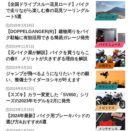
【全国ドライブスルー花見ロード】バイク
で走りながら楽しむ春の花見ツーリングル
ート5選
ツーリング
2026年3月18日
【DOPPELGANGER(R)】建物周りをバイ
ク駐輪に有効活用できる簡易ガレージ発売
バイクニュース
2024年11月1日
【元バイク屋が解説】バイクを買うならこ
の春‼ メリットが大きすぎる理由を解説
お役立ち
2024年4月3日
ジャンプが飛べるようになりたい？その願
い、整備士ライダーヨシキが叶えます
テクニック
2024年8月23日
【スズキ】カラー変更した「SV650」シリ
ーズの2023年モデルを2月に発売
トピックス
2023年1月18日
【2024年最新】バイク用ブレーキパッドの
選び方&おすすめ5選
メンテナンス
2024年1月23日