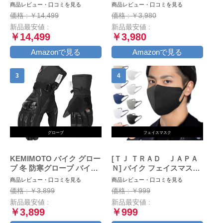
発熱 バイク グローブ 大容
袋 冬用 スマホ対応 防水 防
商品レビュー・口コミを見る
商品レビュー・口コミを見る
量バッテリー付 シガーソケ
風 保護手袋 裏起毛 滑り止
価格 : ￥14,499
価格 : ￥3,980
ット給電 バッテリー残量表
め ブラック M
新品最安値 :
新品最安値 :
示 4段階温度調節 スマホ対
￥14,499
￥3,980
応 防寒防風 撥水加工 通勤
通学 作業 男女兼用L
Amazonで見る
Amazonで見る
グローブ
フェイスマスク
KEMIMOTO バイク グロー
[ＴＪ ＴＲＡＤ ＪＡＰＡ
ブ 冬 防寒グローブ バイク
Ｎ] バイク フェイスマスク
冬用グローブ オートバイグ
大きめ マスク 日本製 不織
商品レビュー・口コミを見る
商品レビュー・口コミを見る
ローブ 春/秋/冬 スマホ対応
布 (大きめ30枚個包装, ブラ
価格 : ￥3,899
価格 : ￥999
裏起毛 防風 風止め クッシ
ック×ブラック)
新品最安値 :
新品最安値 :
ョン付き 滑り止め ブラッ
￥3,899
￥999
ク L