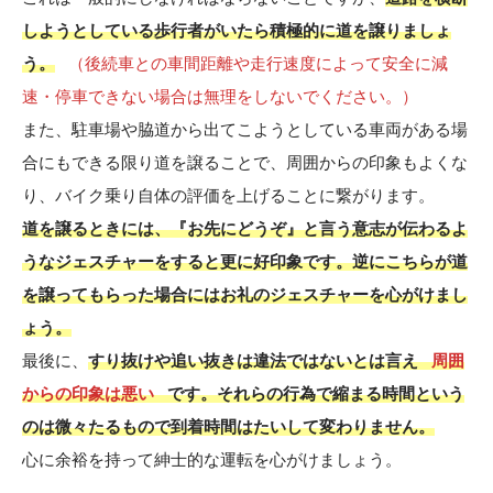
しようとしている歩行者がいたら積極的に道を譲りましょ
う。
（後続車との車間距離や走行速度によって安全に減
速・停車できない場合は無理をしないでください。）
また、駐車場や脇道から出てこようとしている車両がある場
合にもできる限り道を譲ることで、周囲からの印象もよくな
り、バイク乗り自体の評価を上げることに繋がります。
道を譲るときには、『お先にどうぞ』と言う意志が伝わるよ
うなジェスチャーをすると更に好印象です。逆にこちらが道
を譲ってもらった場合にはお礼のジェスチャーを心がけまし
ょう。
最後に、
すり抜けや追い抜きは違法ではないとは言え
周囲
からの印象は悪い
です。それらの行為で縮まる時間という
のは微々たるもので到着時間はたいして変わりません。
心に余裕を持って紳士的な運転を心がけましょう。