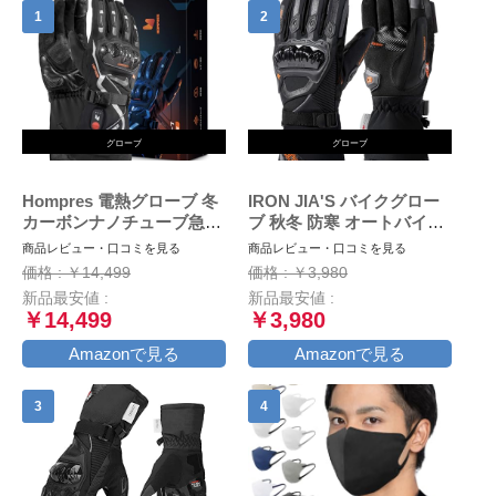
グローブ
グローブ
Hompres 電熱グローブ 冬
IRON JIA'S バイクグロー
カーボンナノチューブ急速
ブ 秋冬 防寒 オートバイ手
発熱 バイク グローブ 大容
袋 冬用 スマホ対応 防水 防
商品レビュー・口コミを見る
商品レビュー・口コミを見る
量バッテリー付 シガーソケ
風 保護手袋 裏起毛 滑り止
価格 : ￥14,499
価格 : ￥3,980
ット給電 バッテリー残量表
め ブラック M
新品最安値 :
新品最安値 :
示 4段階温度調節 スマホ対
￥14,499
￥3,980
応 防寒防風 撥水加工 通勤
通学 作業 男女兼用L
Amazonで見る
Amazonで見る