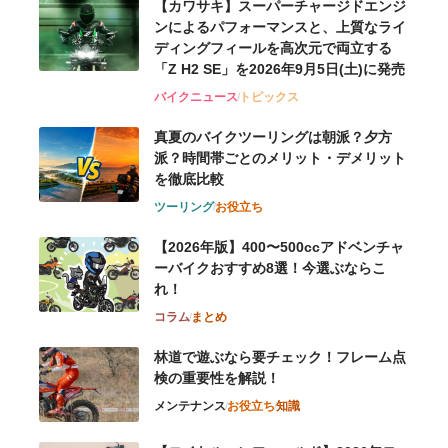
【カワサキ】スーパーチャージドエンジ
ンによるパフォーマンスと、上質なライ
ディングフィールを高次元で両立する
「Z H2 SE」を2026年9月5日(土)に発売
バイクニュース
トピックス
真夏のバイクツーリングは朝派？夕方
派？時間帯ごとのメリット・デメリット
を徹底比較
ツーリング
お役立ち
【2026年版】400〜500ccアドベンチャ
ーバイクおすすめ8選！今選ぶならこ
れ！
コラム
まとめ
林道で遊ぶなら要チェック！フレーム点
検の重要性を解説！
メンテナンス
お役立ち
知識