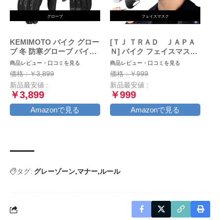
グローブ
フェイスマスク
KEMIMOTO バイク グロー
[ＴＪ ＴＲＡＤ ＪＡＰＡ
ブ 冬 防寒グローブ バイク
Ｎ] バイク フェイスマスク
冬用グローブ オートバイグ
大きめ マスク 日本製 不織
商品レビュー・口コミを見る
商品レビュー・口コミを見る
ローブ 春/秋/冬 スマホ対応
布 (大きめ30枚個包装, ブラ
価格 : ￥3,899
価格 : ￥999
裏起毛 防風 風止め クッシ
ック×ブラック)
新品最安値 :
新品最安値 :
ョン付き 滑り止め ブラッ
￥3,899
￥999
ク L
Amazonで見る
Amazonで見る
タグ:
グレーゾーン
マナー
ルール