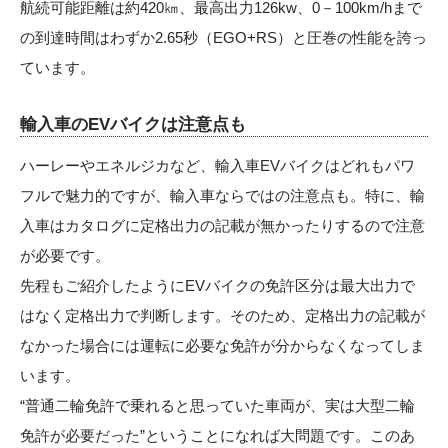
航続可能距離は約420㎞、最高出力126kw、0－100km/hまで
の到達時間はわずか2.65秒（EGO+RS）と圧巻の性能を誇っ
ています。
輸入車のEVバイクは注意点も
ハーレーやエネルジカなど、輸入車EVバイクはどれもパワ
フルで魅力的ですが、輸入車ならではの注意点も。特に、輸
入車はカタログに定格出力の記載が無かったりするので注意
が必要です。
先程もご紹介したようにEVバイクの免許区分は最大出力で
はなく定格出力で判断します。そのため、定格出力の記載が
なかった場合には運転に必要な免許が分からなくなってしま
います。
“普通二輪免許で乗れると思っていた車両が、実は大型二輪
免許が必要だった”ということになれば大問題です。このあ