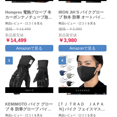
Hompres 電熱グローブ 冬
IRON JIA'S バイクグロー
カーボンナノチューブ急速
ブ 秋冬 防寒 オートバイ手
発熱 バイク グローブ 大容
袋 冬用 スマホ対応 防水 防
商品レビュー・口コミを見る
商品レビュー・口コミを見る
量バッテリー付 シガーソケ
風 保護手袋 裏起毛 滑り止
価格 : ￥14,499
価格 : ￥3,980
ット給電 バッテリー残量表
め ブラック M
新品最安値 :
新品最安値 :
示 4段階温度調節 スマホ対
￥14,499
￥3,980
応 防寒防風 撥水加工 通勤
通学 作業 男女兼用L
Amazonで見る
Amazonで見る
グローブ
フェイスマスク
KEMIMOTO バイク グロー
[ＴＪ ＴＲＡＤ ＪＡＰＡ
ブ 冬 防寒グローブ バイク
Ｎ] バイク フェイスマスク
冬用グローブ オートバイグ
大きめ マスク 日本製 不織
商品レビュー・口コミを見る
商品レビュー・口コミを見る