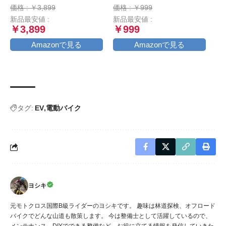
ローブ 春/秋/冬 スマホ対応
布 (大きめ30枚個包装, ブラ
価格 : ￥3,899
価格 : ￥999
裏起毛 防風 風止め クッシ
ック×ブラック)
新品最安値 :
新品最安値 :
ョン付き 滑り止め ブラッ
￥3,899
￥999
ク L
Amazonで見る
Amazonで見る
タグ:
EV
電動バイク
ヨシキ
元モトクロス国際B級ライダーのヨシキです。 趣味は林道探検、オフロード
バイクでどんな山道も散策します。 今は整備士として活躍しているので、