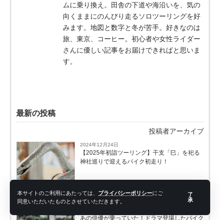
ムに乗り換え。田舎の下道や海沿いを、気の
向くままにのんびり走るソロツーリングを好
みます。地図と数字と冬が苦手。好きなのは
旅、東京、コーヒー。初心者や女性ライダー
さんに優しい記事をお届けできればと思いま
す。
最新の投稿
投稿者アーカイブ
2024年12月24日
【2025年初詣ツーリング】干支「巳」を祀る
神社巡りで迎えるバイク初走り！
本サイトのご利用にあたっては、
プライバシーポリシー
にご
了
ツーリング
承
同意いただいたものとさせていただきます。
2024年11月7日
あの俳優が乗っていた！ドラマ登場したバイク