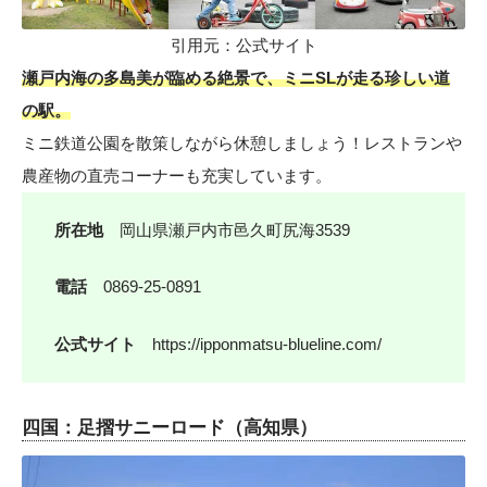
引用元：
公式サイト
瀬戸内海の多島美が臨める絶景で、ミニSLが走る珍しい道
の駅。
ミニ鉄道公園を散策しながら休憩しましょう！レストランや
農産物の直売コーナーも充実しています。
所在地
岡山県瀬戸内市邑久町尻海3539
電話
0869-25-0891
公式サイト
https://ipponmatsu-blueline.com/
四国：足摺サニーロード（高知県）