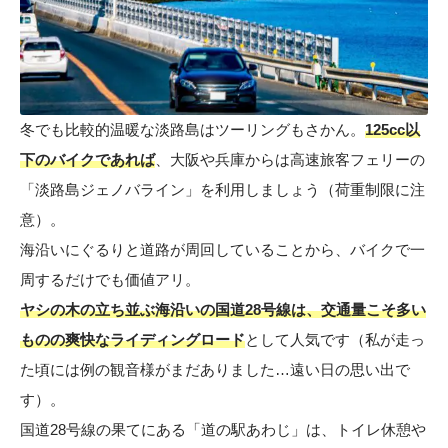
冬でも比較的温暖な淡路島はツーリングもさかん。
125cc以
下のバイクであれば
、大阪や兵庫からは高速旅客フェリーの
「
淡路島ジェノバライン
」を利用しましょう（荷重制限に注
意）。
海沿いにぐるりと道路が周回していることから、バイクで一
周するだけでも価値アリ。
ヤシの木の立ち並ぶ海沿いの国道28号線は、交通量こそ多い
ものの爽快なライディングロード
として人気です（私が走っ
た頃には例の観音様がまだありました…遠い日の思い出で
す）。
国道28号線の果てにある「道の駅あわじ」は、トイレ休憩や