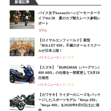
新着記事
バイク女子kanaeのハッピーモーターラ
イフVol.36 夏のカブ耐久レース参戦レ
ポート
コラム
【ロイヤルエンフィールド】新型
「BULLET 650」不滅のオールドスクー
ルが⽇本上陸！
バイクニュース
トピックス
【スズキ】「BURGMAN（バーグマン）
400 ABS」の仕様を一部変更して8月18
日発売
バイクニュース
トピックス
【カワサキ】ライダーのニーズをパッケ
ージしたスポーツモデル「Ninja 250」
「Ninja 400」を2026年9月5日(土)に発
売