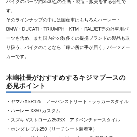
バイクのパーツ約3500点の企画・製造・販売をする会社で
す。
そのラインナップの中には国産車はもちろんハーレー・
BMW・DUCATI・TRIUMPH・KTM・ITALJET等の外車用パ
ーツも含め、また国内外の数多くの提携ブランドの製品も取
り扱う、バイクのことなら「痒い所に手が届く」パーツメー
カーです。
木嶋社長がおすすめするキジマブースの
必見ポイン
ト
・ヤマハXSR125 アーバンストリートトラッカースタイル
・ハーレー X350 カスタム
・スズキ Vストローム250SX アドベンチャースタイル
・ホンダ レブル250（リーチシート装着車）