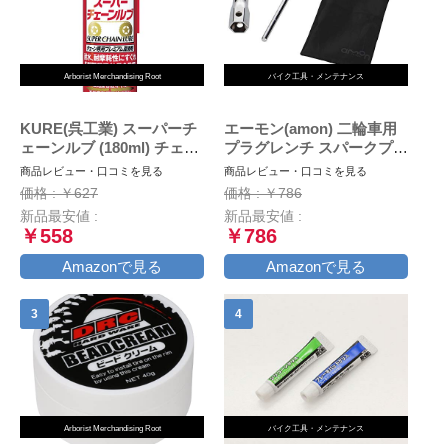
Arborist Merchandising Root
バイク工具・メンテナンス
KURE(呉工業) スーパーチ
エーモン(amon) 二輪車用
ェーンルブ (180ml) チェー
プラグレンチ スパークプラ
ン専用プレミアム潤滑剤 [
グレンチ バイク用
商品レビュー・口コミを見る
商品レビュー・口コミを見る
品番 ] 1068 [HTRC2.1]
(16mm・18mm・21mmに
価格 : ￥627
価格 : ￥786
対応) 収納袋付 8844
新品最安値 :
新品最安値 :
￥558
￥786
Amazonで見る
Amazonで見る
Arborist Merchandising Root
バイク工具・メンテナンス