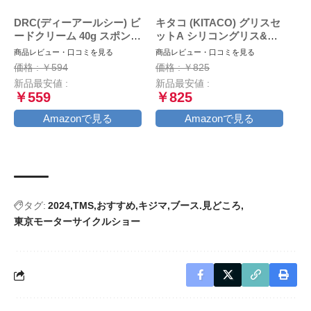
DRC(ディーアールシー) ビ
キタコ (KITACO) グリスセ
ードクリーム 40g スポンジ
ットA シリコングリス&ブ
付属
レーキバッドグリス 各1本
商品レビュー・口コミを見る
商品レビュー・口コミを見る
AZ969-001
価格 : ￥594
価格 : ￥825
新品最安値 :
新品最安値 :
￥559
￥825
Amazonで見る
Amazonで見る
タグ:
2024
TMS
おすすめ
キジマ
ブース.見どころ
東京モーターサイクルショー