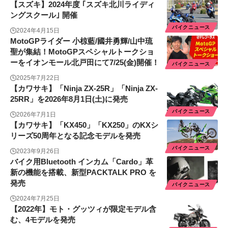
【スズキ】2024年度 ｢スズキ北川ライディ
ングスクール｣ 開催
バイクニュース
2024年4月15日
MotoGPライダー 小椋藍/國井勇輝/山中琉
聖が集結！MotoGPスペシャルトークショ
ーをイオンモール北戸田にて7/25(金)開催！
バイクニュース
2025年7月22日
【カワサキ】「Ninja ZX-25R」「Ninja ZX-
25RR」を2026年8月1日(土)に発売
バイクニュース
2026年7月1日
【カワサキ】「KX450」「KX250」のKXシ
リーズ50周年となる記念モデルを発売
バイクニュース
2023年9月26日
バイク用Bluetooth インカム「Cardo」革
新の機能を搭載、新型PACKTALK PRO を
発売
バイクニュース
2024年7月25日
【2022年】モト・グッツィが限定モデル含
む、4モデルを発売