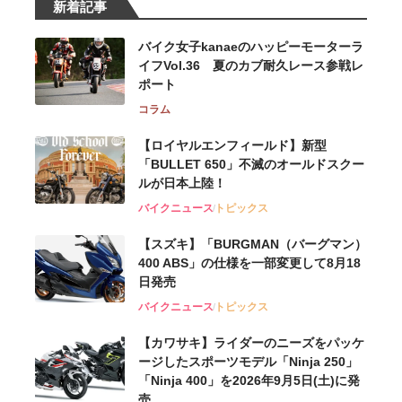
新着記事
バイク女子kanaeのハッピーモーターラ
イフVol.36 夏のカブ耐久レース参戦レ
ポート
コラム
【ロイヤルエンフィールド】新型
「BULLET 650」不滅のオールドスクー
ルが⽇本上陸！
バイクニュース
トピックス
【スズキ】「BURGMAN（バーグマン）
400 ABS」の仕様を一部変更して8月18
日発売
バイクニュース
トピックス
【カワサキ】ライダーのニーズをパッケ
ージしたスポーツモデル「Ninja 250」
「Ninja 400」を2026年9月5日(土)に発
売