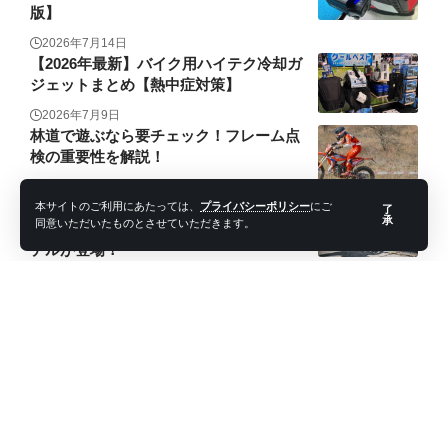
版】
2026年7月14日
【2026年最新】バイク用ハイテク冷却ガ
ジェットまとめ【熱中症対策】
2026年7月9日
林道で遊ぶなら要チェック！フレーム点
検の重要性を解説！
2026年7月24日
【KTM】自社開発のWPブレーキシステ
本サイトのご利用にあたっては、
プライバシーポリシー
にご
了
承
同意いただいたものとさせていただきます。
ムを導入したKTM 390 DUKE 2026年モ
デルが登場！
2026年7月17日