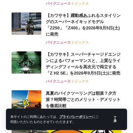
バイクニュース
トピックス
【カワサキ】躍動感あふれるスタイリン
グのスーパーネイキッドモデル
「Z250」「Z400」を2026年9月5日(土)
に発売
バイクニュース
トピックス
【カワサキ】スーパーチャージドエンジ
ンによるパフォーマンスと、上質なライ
ディングフィールを高次元で両立する
「Z H2 SE」を2026年9月5日(土)に発売
バイクニュース
トピックス
真夏のバイクツーリングは朝派？夕方
派？時間帯ごとのメリット・デメリット
を徹底比較
ツーリング
お役立ち
本サイトのご利用にあたっては、
プライバシーポリシー
にご
了
承
同意いただいたものとさせていただきます。