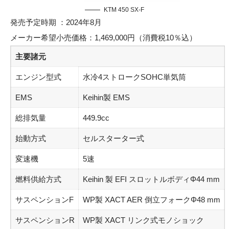
KTM 450 SX-F
発売予定時期 ：2024年8月
メーカー希望小売価格：1,469,000円（消費税10％込）
主要諸元
エンジン型式
水冷4ストロークSOHC単気筒
EMS
Keihin製 EMS
総排気量
449.9cc
始動方式
セルスターター式
変速機
5速
燃料供給方式
Keihin 製 EFI スロットルボディΦ44 mm
サスペンションF
WP製 XACT AER 倒立フォークΦ48 mm
サスペンションR
WP製 XACT リンク式モノショック