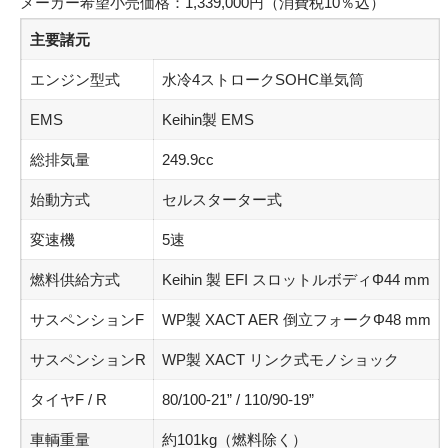
メーカー希望小売価格：1,339,000円（消費税10％込）
主要諸元
エンジン型式
水冷4ストロークSOHC単気筒
EMS
Keihin製 EMS
総排気量
249.9cc
始動方式
セルスターター式
変速機
5速
燃料供給方式
Keihin 製 EFI スロットルボディΦ44 mm
サスペンションF
WP製 XACT AER 倒立フォークΦ48 mm
サスペンションR
WP製 XACT リンク式モノショック
タイヤF / R
80/100-21” / 110/90-19”
車輌重量
約101kg（燃料除く）