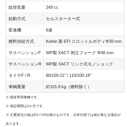
総排気量
249 cc
始動方式
セルスターター式
変速機
6速
燃料供給方式
Keihin 製 EFI スロットルボディΦ39 mm
サスペンションF
WP製 XACT 倒立フォーク Φ48 mm
サスペンションR
WP製 XACT リンク式モノショック
タイヤF / R
80/100-21” / 110/100-18”
車輌重量
約101.8 kg（燃料除く）
※ 競技専用車輌です。
※ 保証期間は1か月です。
※ 主要諸元の値はEU / US仕様のものです。日本仕様では値が異なる場合が
あります。