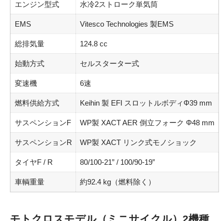
エンジン型式
水冷2ストローク単気筒
EMS
Vitesco Technologies 製EMS
総排気量
124.8 cc
始動方式
セルスターター式
変速機
6速
燃料供給方式
Keihin 製 EFI スロットルボディΦ39 mm
サスペンションF
WP製 XACT AER 倒立フォーク Φ48 mm
サスペンションR
WP製 XACT リンク式モノショック
タイヤF / R
80/100-21” / 100/90-19”
車輌重量
約92.4 kg（燃料除く）
モトクロスモデル（ミニサイクル）2機種