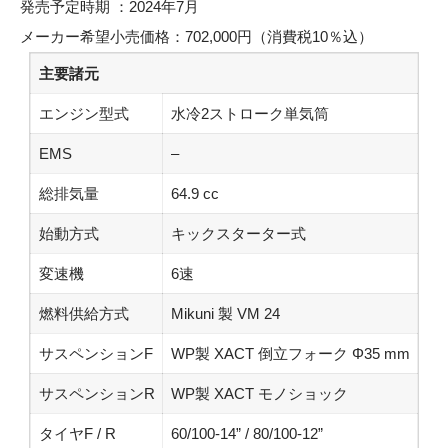
発売予定時期 ：2024年7月
メーカー希望小売価格：702,000円（消費税10％込）
主要諸元
エンジン型式
水冷2ストローク単気筒
EMS
–
総排気量
64.9 cc
始動方式
キックスターター式
変速機
6速
燃料供給方式
Mikuni 製 VM 24
サスペンションF
WP製 XACT 倒立フォーク Φ35 mm
サスペンションR
WP製 XACT モノショック
タイヤF / R
60/100-14” / 80/100-12”