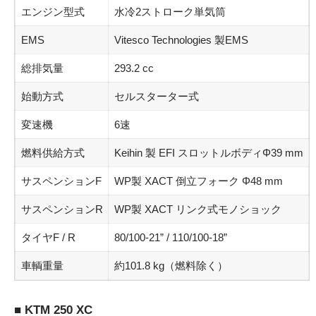
エンジン型式
水冷2ストローク単気筒
EMS
Vitesco Technologies 製EMS
総排気量
293.2 cc
始動方式
セルスターター式
変速機
6速
燃料供給方式
Keihin 製 EFI スロットルボディΦ39 mm
サスペンションF
WP製 XACT 倒立フォーク Φ48 mm
サスペンションR
WP製 XACT リンク式モノショック
タイヤF / R
80/100-21” / 110/100-18”
車輌重量
約101.8 kg（燃料除く）
■ KTM 250 XC