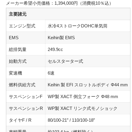
メーカー希望小売価格：1,394,000円（消費税10％込）
主要諸元
エンジン型式
水冷4ストロークDOHC単気筒
EMS
Keihin製 EMS
総排気量
249.9cc
始動方式
セルスターター式
変速機
6速
燃料供給方式
Keihin 製 EFI スロットルボディ Φ44 mm
サスペンションF
WP製 XACT 倒立フォーク Φ48 mm
サスペンションR
WP製 XACT リンク式モノショック
タイヤF / R
80/100-21” / 110/100-18”
車輌重量
約103.4 kg（燃料除く）