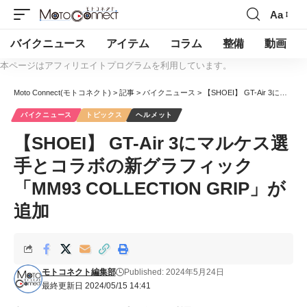
Aa
バイクニュース
アイテム
コラム
整備
動画
本ページはアフィリエイトプログラムを利用しています。
Moto Connect(モトコネクト)
>
記事
>
バイクニュース
>
【SHOEI】 GT-Air 3にマルケス選手とコラボの新グラフィック「MM93 COLLECTION GRIP」が追加
バイクニュース
トピックス
ヘルメット
【SHOEI】 GT-Air 3にマルケス選
手とコラボの新グラフィック
「MM93 COLLECTION GRIP」が
追加
モトコネクト編集部
Published: 2024年5月24日
最終更新日 2024/05/15 14:41