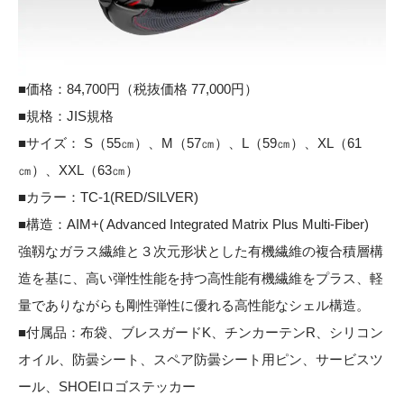
■価格：84,700円（税抜価格 77,000円）
■規格：JIS規格
■サイズ： S（55㎝）、M（57㎝）、L（59㎝）、XL（61
㎝）、XXL（63㎝）
■カラー：TC-1(RED/SILVER)
■構造：AIM+( Advanced Integrated Matrix Plus Multi-Fiber)
強靱なガラス繊維と３次元形状とした有機繊維の複合積層構
造を基に、高い弾性性能を持つ高性能有機繊維をプラス、軽
量でありながらも剛性弾性に優れる高性能なシェル構造。
■付属品：布袋、ブレスガードK、チンカーテンR、シリコン
オイル、防曇シート、スペア防曇シート用ピン、サービスツ
ール、SHOEIロゴステッカー