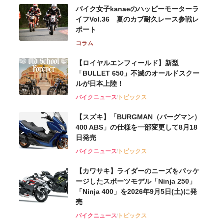
バイク女子kanaeのハッピーモーターラ
イフVol.36 夏のカブ耐久レース参戦レ
ポート
コラム
【ロイヤルエンフィールド】新型
「BULLET 650」不滅のオールドスクー
ルが⽇本上陸！
バイクニュース
トピックス
【スズキ】「BURGMAN（バーグマン）
400 ABS」の仕様を一部変更して8月18
日発売
バイクニュース
トピックス
【カワサキ】ライダーのニーズをパッケ
ージしたスポーツモデル「Ninja 250」
「Ninja 400」を2026年9月5日(土)に発
売
バイクニュース
トピックス