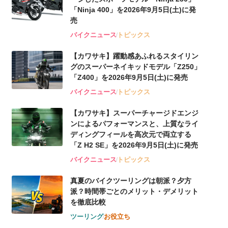
「Ninja 400」を2026年9月5日(土)に発
売
バイクニュース
トピックス
【カワサキ】躍動感あふれるスタイリン
グのスーパーネイキッドモデル「Z250」
「Z400」を2026年9月5日(土)に発売
バイクニュース
トピックス
【カワサキ】スーパーチャージドエンジ
ンによるパフォーマンスと、上質なライ
ディングフィールを高次元で両立する
「Z H2 SE」を2026年9月5日(土)に発売
バイクニュース
トピックス
真夏のバイクツーリングは朝派？夕方
派？時間帯ごとのメリット・デメリット
を徹底比較
ツーリング
お役立ち