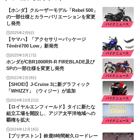
【ホンダ】クルーザーモデル「Rebel 500」
の一部仕様とカラーバリエーションを変更
し発売
バイクニュース
2025年2月6日
【ヤマハ】「アクセサリーパッケージ
Ténéré700 Low」新発売
バイクニュース
2025年3月17日
ホンダがCBR1000RR-R FIREBLADE及び
SPの一部仕様を変更し発売
バイクニュース
2022年2月28日
【SHOEI】J-Cruise 3に新グラフィック
「WHIZZY」（ウィジー）が追加
バイクニュース
2024年10月22日
【ロイヤルエンフィールド】タイに新たな
組立工場を開設し、アジア太平洋地域への
覇権を拡大
バイクニュース
2024年12月16日
【ブリヂストン】鈴鹿8時間耐久ロードレー