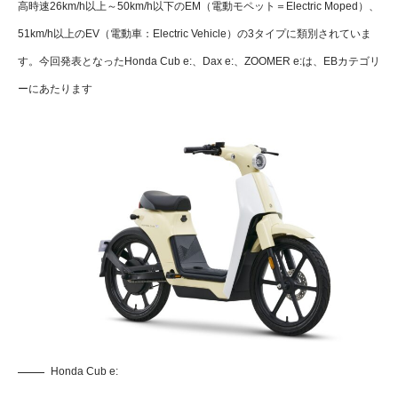
高時速26km/h以上～50km/h以下のEM（電動モペット＝Electric Moped）、
51km/h以上のEV（電動車：Electric Vehicle）の3タイプに類別されていま
す。今回発表となったHonda Cub e:、Dax e:、ZOOMER e:は、EBカテゴリ
ーにあたります
Honda Cub e: