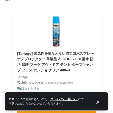
[Tarrago] 通気性を損なわない強力防水スプレー
ナノプロテクター 革製品 布 GORE-TEX 撥水 防
汚 保護 ブーツ アウトドア テント タープキャン
プ フェス ポンチョ クリア 400ml
Tarrago
¥2,200
（2023/09/18 13:03時点 | Amazon調べ）
口コミを見る
＼ポイント最大11倍！／
本サイトのご利用にあたっては、
プライバシーポリシー
にご
了
承
楽天市場
同意いただいたものとさせていただきます。