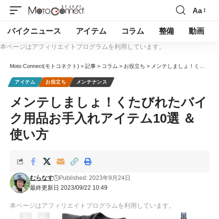
Aa
バイクニュース
アイテム
コラム
整備
動画
本ページはアフィリエイトプログラムを利用しています。
Moto Connect(モトコネクト)
>
記事
>
コラム
>
お役立ち
>
メンテしましょ！くたびれたバイク用品お手入れアイテム10選 ＆ 使い方
アイテム
お役立ち
メンテナンス
メンテしましょ！くたびれたバイ
ク用品お手入れアイテム10選 ＆
使い方
むらなす
Published: 2023年9月24日
最終更新日 2023/09/22 10:49
本ページはアフィリエイトプログラムを利用しています。