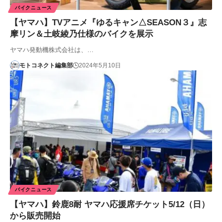
バイクニュース
【ヤマハ】TVアニメ『ゆるキャン△SEASON３』志
摩リン＆土岐綾乃仕様のバイクを展示
ヤマハ発動機株式会社は、…
モトコネクト編集部
2024年5月10日
バイクニュース
【ヤマハ】鈴鹿8耐 ヤマハ応援席チケット5/12（日）
から販売開始