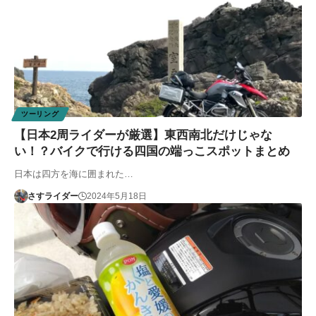
ツーリング
【日本2周ライダーが厳選】東西南北だけじゃな
い！？バイクで行ける四国の端っこスポットまとめ
日本は四方を海に囲まれた…
さすライダー
2024年5月18日