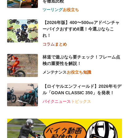
を徹底比較
ツーリング
お役立ち
【2026年版】400〜500ccアドベンチャ
ーバイクおすすめ8選！今選ぶならこ
れ！
コラム
まとめ
林道で遊ぶなら要チェック！フレーム点
検の重要性を解説！
メンテナンス
お役立ち
知識
【ロイヤルエンフィールド】2026年モデ
ル「GOAN CLASSIC 350」を発表！
バイクニュース
トピックス